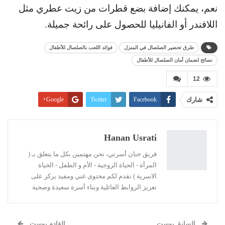
نعم، يمكنك إضافة بضع قطرات من زيت عطري مثل
اللافندر أو الفانيليا للحصول على رائحة جميلة.
طرق تحضير الصلصال في المنزل
فوائد اللعب بالصلصال للأطفال
نصائح لضمان أمان الصلصال للأطفال
12
شارك
Facebook
Twitter
Google+
Pinterest
WhatsApp
ReddIt
البريد الإلكتروني
Linkedin
طباعة
Hanan Usrati
فريق حنان أسرتي، نحن مهتمين بكل ما يتعلق بـ (
المرأة - الحياة الزوجية - الأم و الطفل - الحياة
الاسرية ) نقدم لكم محتوى غني ومفيد يركز على
تعزيز الروابط العائلية وبناء أسرة سعيدة وصحية
السابق بوست
القادم بوست