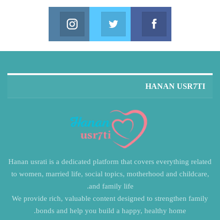
Instagram
Twitter
Facebook
in us on Instagram
Join us on Twitter
Join us on Facebook
HANAN USR7TI
Hanan usrati is a dedicated platform that covers everything related
to women, married life, social topics, motherhood and childcare,
and family life.
We provide rich, valuable content designed to strengthen family
bonds and help you build a happy, healthy home.