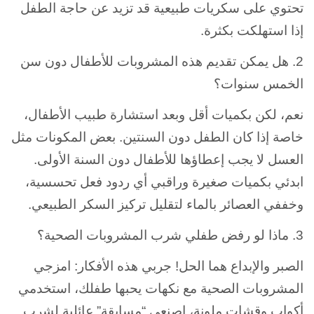
تحتوي على سكريات طبيعية قد تزيد عن حاجة الطفل
إذا استهلكت بكثرة.
2. هل يمكن تقديم هذه المشروبات للأطفال دون سن
الخمس سنوات؟
نعم، لكن بكميات أقل وبعد استشارة طبيب الأطفال،
خاصة إذا كان الطفل دون السنتين. بعض المكونات مثل
العسل لا يجب إعطاؤها للأطفال دون السنة الأولى.
ابدئي بكميات صغيرة وراقبي أي ردود فعل تحسسية،
وخففي العصائر بالماء لتقليل تركيز السكر الطبيعي.
3. ماذا لو رفض طفلي شرب المشروبات الصحية؟
الصبر والإبداع هما الحل! جربي هذه الأفكار: امزجي
المشروبات الصحية مع نكهات يحبها طفلك، استخدمي
أكواب وقشات ملونة، اصنعي “مسابقة” عائلية لشرب