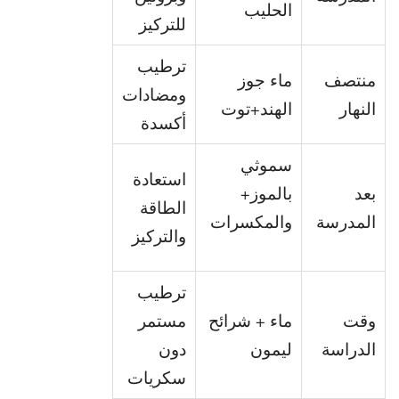
الحليب
للتركيز
ترطيب
منتصف
ماء جوز
ومضادات
النهار
الهند+توت
أكسدة
سموثي
استعادة
بعد
بالموز+
الطاقة
المدرسة
والمكسرات
والتركيز
ترطيب
وقت
ماء + شرائح
مستمر
الدراسة
ليمون
دون
سكريات