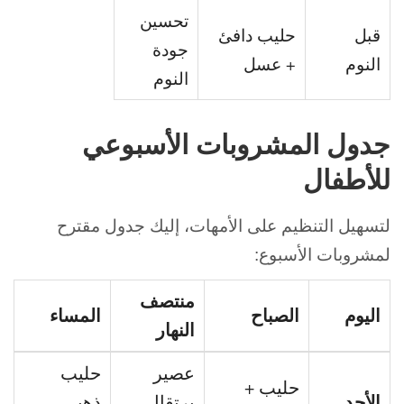
تحسين
قبل
حليب دافئ
جودة
النوم
+ عسل
النوم
جدول المشروبات الأسبوعي
للأطفال
لتسهيل التنظيم على الأمهات، إليك جدول مقترح
لمشروبات الأسبوع:
منتصف
اليوم
الصباح
المساء
النهار
عصير
حليب
حليب +
الأحد
برتقال
ذهبي