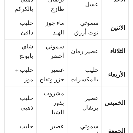
عسل
طازج
بالكركم
سموثي
ماء جوز
حليب
الاثنين
توت أزرق
الهند
دافئ
سموثي
شاي
الثلاثاء
عصير رمان
أخضر
بابونج
حليب
عصير
حليب +
الأربعاء
بالمكسرات
جزر وتفاح
موز
مشروب
عصير
حليب
الخميس
بذور
برتقال
ذهبي
الشيا
سموثي
عصير
حليب
الجمعة