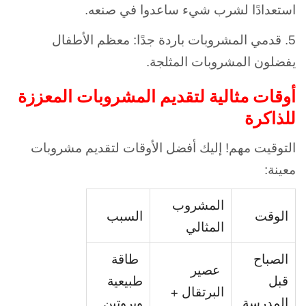
استعدادًا لشرب شيء ساعدوا في صنعه.
5. قدمي المشروبات باردة جدًا: معظم الأطفال
يفضلون المشروبات المثلجة.
أوقات مثالية لتقديم المشروبات المعززة
للذاكرة
التوقيت مهم! إليك أفضل الأوقات لتقديم مشروبات
معينة:
المشروب
الوقت
السبب
المثالي
الصباح
طاقة
عصير
قبل
طبيعية
البرتقال +
المدرسة
وبروتين