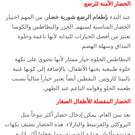
الخضار الآمنة للرضع
عند البدء ب
إطعام الرضع
شوربة خضار
، من المهم اختيار
الخضار المناسبة لسنهم. الجزر والبطاطس والكوسا
تعتبر من أفضل الخيارات للبداية لأنها ناعمة وحلوة
المذاق وسهلة الهضم.
البطاطس الحلوة خيار ممتاز لأنها تحتوي على نكهة
حلوة طبيعية يحبها الأطفال، بالإضافة إلى كونها غنية
بالبيتا كاروتين. اليقطين أيضاً يعتبر خياراً مثالياً بسبب
طعمه الحلو وقوامه الناعم عند الطهي.
الخضار المفضلة للأطفال الصغار
بعد سن العام، يمكن إدخال خضار أكثر تنوعاً مثل
البروكلي والقرنبيط والبازلاء. هذه الخضار تضيف نكهات
جديدة وألوان جذابة للشوربة، مما يجعلها أكثر إثارة