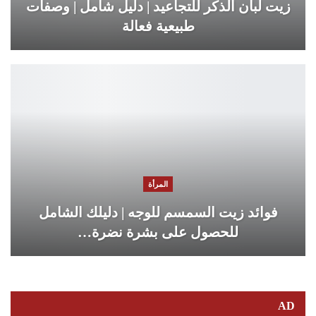
زيت لبان الذكر للتجاعيد | دليل شامل | وصفات
طبيعية فعالة
المرأة
فوائد زيت السمسم للوجه | دليلك الشامل
للحصول على بشرة نضرة…
AD