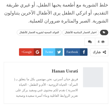
خلط الشوربة مع أطعمة يحبها الطفل، أو غيري طريقة
التقديم، أو اتركي الطفل يرى الأطفال الآخرين يتناولون
الشوربة. الصبر والمثابرة ضروران للعملية.
اختيار الخضار المناسبة للأطفال
الفوائد الصحية لشوربة الخضار للأطفال
4
شارك
Facebook
Twitter
Google+
Pinterest
WhatsApp
ReddIt
البريد الإلكتروني
Linkedin
طباعة
Hanan Usrati
فريق حنان أسرتي، نحن مهتمين بكل ما يتعلق بـ (
المرأة - الحياة الزوجية - الأم و الطفل - الحياة
الاسرية ) نقدم لكم محتوى غني ومفيد يركز على
تعزيز الروابط العائلية وبناء أسرة سعيدة وصحية