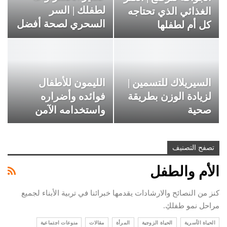
لطفلك | السر
الغذائي الذي تحتاجه
السحري لصحة أفضل
كل أم لطفلها
ونمو قوي
السيريلاك للتسمين |
الليمون للأطفال
لزيادة الوزن بطريقة
فوائده وأضراره
صحية
واستخدامه الآمن
تصفح التصنيف
الأم والطفل
كنز من النصائح والارشادات يقدمها خبرائنا في تربية الأبناء لجميع
مراحل نمو طفلكِ.
الحياة الأسرية
الحياة الزوجية
المرأة
مقالات
منوعات اجتماعية