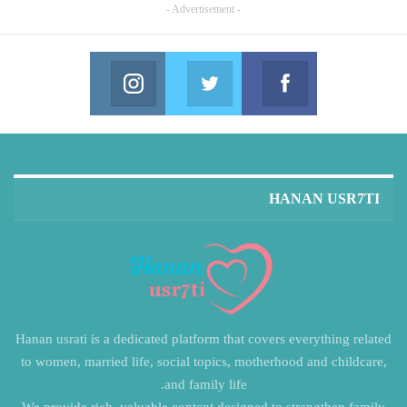
- Advertisement -
Instagram
Twitter
Facebook
in us on Instagram
Join us on Twitter
Join us on Facebook
HANAN USR7TI
Hanan usrati is a dedicated platform that covers everything related
to women, married life, social topics, motherhood and childcare,
and family life.
We provide rich, valuable content designed to strengthen family