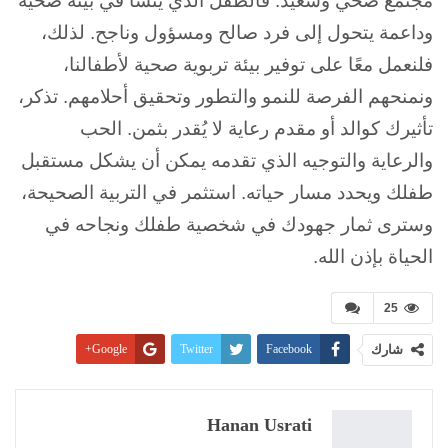
مجتمع صحي وسعيد. فالطفل الذي ينشأ في بيئة صحية
وداعمة يتحول إلى فرد صالح ومسؤول وناجح. لذلك،
فلنعمل معًا على توفير بيئة تربوية صحية لأطفالنا،
ونمنحهم الفرصة للنمو والتطور وتحقيق أحلامهم. تذكر،
تأثيرك كوالد أو مقدم رعاية لا يُقدر بثمن. الحب
والرعاية والتوجيه الذي تقدمه يمكن أن يشكل مستقبل
طفلك ويحدد مسار حياته. استثمر في التربية الصحيحة،
وسترى ثمار جهودك في شخصية طفلك ونجاحه في
الحياة بإذن الله.
25
شارك
Facebook
Twitter
Google+
Pinterest
WhatsApp
ReddIt
البريد الإلكتروني
Linkedin
طباعة
Hanan Usrati