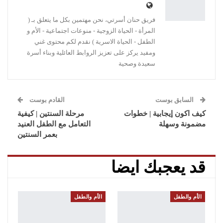
فريق حنان أسرتي، نحن مهتمين بكل ما يتعلق بـ (
المرأة - الحياة الزوجية - منوعات اجتماعية - الأم و
الطفل - الحياة الاسرية ) نقدم لكم محتوى غني
ومفيد يركز على تعزيز الروابط العائلية وبناء أسرة
سعيدة وصحية
السابق بوست
القادم بوست
كيف اكون إيجابية | خطوات
مرحلة السنتين | كيفية
مضمونة وسهلة
التعامل مع الطفل العنيد
بعمر السنتين
قد يعجبك ايضا
الأم والطفل
الأم والطفل