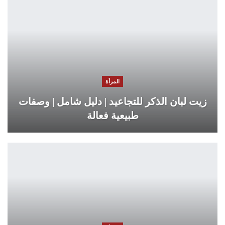
المرأة
زيت لبان الذكر للتجاعيد | دليل شامل | وصفات
طبيعية فعالة