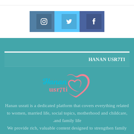
Instagram
Twitter
Facebook
in us on Instagram
Join us on Twitter
Join us on Facebook
HANAN USR7TI
Hanan usrati is a dedicated platform that covers everything related
to women, married life, social topics, motherhood and childcare,
and family life.
We provide rich, valuable content designed to strengthen family