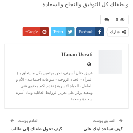
ولطفلك كل التوفيق والنجاح والسعادة.
8
شارك
Facebook
Twitter
Google+
Pinterest
WhatsApp
ReddIt
البريد الإلكتروني
Linkedin
طباعة
Hanan Usrati
فريق حنان أسرتي، نحن مهتمين بكل ما يتعلق بـ (
المرأة - الحياة الزوجية - منوعات اجتماعية - الأم و
الطفل - الحياة الاسرية ) نقدم لكم محتوى غني
ومفيد يركز على تعزيز الروابط العائلية وبناء أسرة
سعيدة وصحية
السابق بوست
القادم بوست
كيف تساعد ابنك على
كيف تحول طفلك إلى طالب