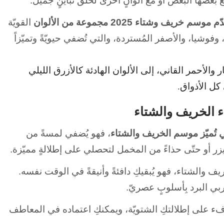
ع بعضها البعض أو مع ألوانٍ أخرى لخلق تباينٍ جميل.
م موسم خريف وشتاء 2025 مجموعة من الألوان
القويّة
فوشيا، والأصفر المُستردة، والتي تُضفي حيويّةً وتميّزاً
 والأحمر القاني، إلى الألوان الهادئة كالأزرق الليلي
كل الأذواق.
ء الخريف والشتاء
ي تُميّز موسم الخريف والشتاء
، فهو يُضفي لمسةً من
ليزر أو حتّى حذاءً من المخمل لتحصلي على إطلالةٍ مميّزة.
والشتاء، فهو يُبقيكِ دافئةً وأنيقةً في الوقت نفسه.
ربي البرد بِأسلوبٍ عصريّ.
ء على إطلالتكِ الشتويّة، ويمكنكِ اعتماده في المعاطف