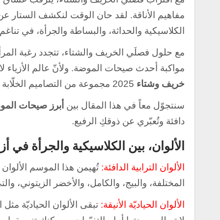
مفاهيم الأناقة. لقد حان الوقت لنكشف الستار عن
الكلاسيكية والحداثة، والبساطة والجرأة، في تناغ
مع حلول فصلَي الخريف والشتاء، تتجدد رغبة المرأة 
مواكبة أحدث صيحات الموضة. ولأنّ عالم الأزياء لا 
خريف وشتاء
2025 مجموعة من التصاميم الخلّابة التي تُلبي جميع الأذواق، وتُبرز
سنتجوّل معاً في هذا المقال بين
أبرز صيحات المو
دافئة وتُعبّري عن ذوقكِ الرفيع.
الألوان، بين الكلاسيكية والجرأة في أز
الألوان الترابية الدافئة:
تُهيمن هذا الموسم الألوان 
المختلفة، والبيج، والكامل، والأخضر الزيتوني، والت
الألوان الحياديّة الأنيقة:
تبقى الألوان الحياديّة مثل ال