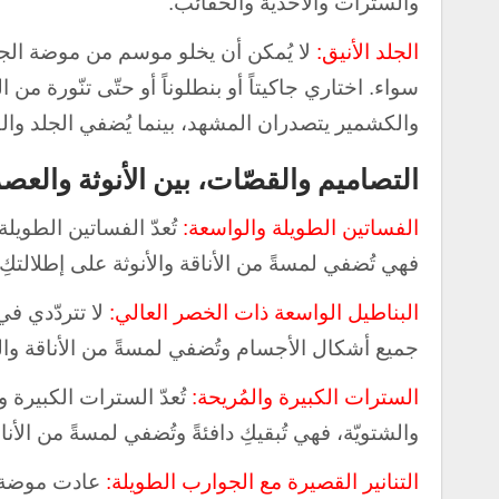
والسترات والأحذية والحقائب.
الجلد الأنيق:
لا يُمكن أن يخلو موسم من موضة الجلد ا
سواء. اختاري جاكيتاً أو بنطلوناً أو حتّى تنّورة من
والكشمير يتصدران المشهد، بينما يُضفي الجلد وا
التصاميم والقصّات، بين الأنوثة والعصر
الفساتين الطويلة والواسعة:
تُعدّ الفساتين الطويل
فهي تُضفي لمسةً من الأناقة والأنوثة على إطلالتكِ.
البناطيل الواسعة ذات الخصر العالي:
لا تتردّدي في
جميع أشكال الأجسام وتُضفي لمسةً من الأناقة وال
السترات الكبيرة والمُريحة:
تُعدّ السترات الكبيرة 
والشتويّة، فهي تُبقيكِ دافئةً وتُضفي لمسةً من الأ
التنانير القصيرة مع الجوارب الطويلة:
عادت موضة ال