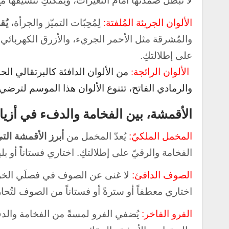
لا تبطل صمدتها أمام التغيّرات، ويمكنكِ تنسيقها م
الألوان الجريئة المُلفتة:
لِمُحِبّات التميّز والجرأة،
يُقدّ
والمُشرقة مثل الأحمر الجريء، والأزرق الكهربائي، و
على إطلالتكِ.
الألوان الرائجة:
من الألوان الدافئة كالبرتقالي الحار
والرمادي الفاتح، تتنوع الألوان هذا الموسم لترضي 
الأقمشة، بين الفخامة والدفء في أزيا
المخمل الملكيّ:
يُعدّ المخمل من
أبرز الأقمشة الت
الفخامة والرقيّ على إطلالتكِ. اختاري فستاناً أو ب
الصوف الدافئ:
لا غنى عن الصوف في فصلَي الخريف 
اختاري معطفاً أو سترةً أو فستاناً من الصوف لتُحا
الفرو الفاخر:
يُضفي الفرو لمسةً من الفخامة والدف