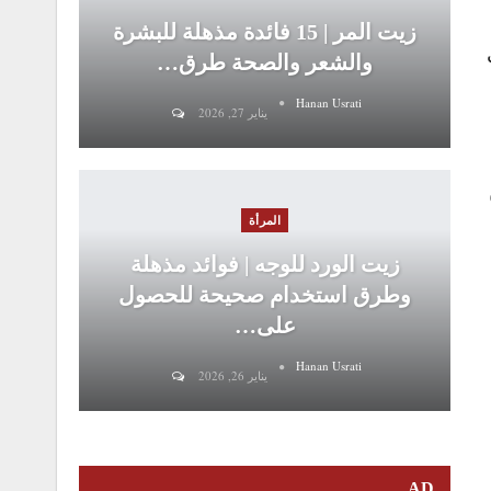
زيت المر | 15 فائدة مذهلة للبشرة
والشعر والصحة طرق…
Hanan Usrati
يناير 27, 2026
المرأة
زيت الورد للوجه | فوائد مذهلة
وطرق استخدام صحيحة للحصول
على…
Hanan Usrati
يناير 26, 2026
AD