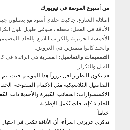
من أسبوع الموضة في نيويورك
إطلالة الشارع: جاكيت جلدي أسود مع بنطلون جين
الأناقة في العمل: معطف صوفي طويل بلون الكرامي
الأقمشة الحريرية والكريب اللامع والجلد: المصممو
والجلد كانوا متميزين في العروض.
التصميمات والتفاصيل
: العصرية هي الرائدة في ك
الملل والتكرار.
قد يكون التطريز أقل بروزاً هذا الموسم حيث يتم ا
التفاصيل الكلاسيكية مثل الأكمام المنفوخة، الخف
الاكسسوارات: الحقائب الكبيرة والأحذية ذات الكع
الجلدية كإضافات تُكمل الإطلالة.
ختاماً
تذكري عزيزتي المرأة، أنّ الأناقة تكمن في اختيار م