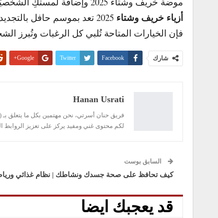
موضة خريف وشتاء 2025 وإضافة لمستكِ الشخصيّة على إطلالتكِ لتكوني دائماً الأجمل و الأكثر تميّزاً.
أزياء خريف وشتاء
2025 تعد بموسم حافل بالتج
فإن الخيارات المتاحة تُلبي كل الرغبات وتُبرز الش
شارك
Facebook
Twitter
Google+
Linkedin
طباعة
Hanan Usrati
فريق حنان أسرتي، نحن مهتمين بكل ما يتعلق بـ ( ال
لكم محتوى غني ومفيد يركز على تعزيز الروابط ال
السابق بوست
كيف تحافظ على صحة جسدك ونشاطك | نظام غذائي وريا
قد يعجبك ايضا