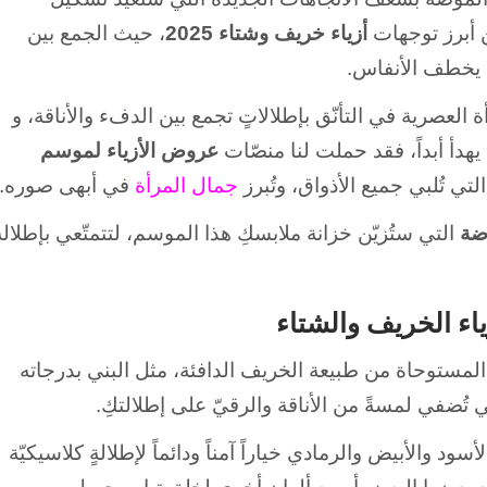
 أبرز توجهات
أزياء خريف وشتاء 2025
، حيث الجمع بين
م يخطف الأنفاس.
العصرية في التأنّق بإطلالاتٍ تجمع بين الدفء والأناقة، و
يهدأ أبداً، فقد حملت لنا منصّات
عروض الأزياء لموسم
جمال المرأة
في أبهى صوره.
ضة
التي ستُزيّن خزانة ملابسكِ هذا الموسم، لتتمتّعي بإطلالة
ياء الخريف والشتاء
المستوحاة من طبيعة الخريف الدافئة، مثل البني بدرجاته
ي تُضفي لمسةً من الأناقة والرقيّ على إطلالتكِ.
أسود والأبيض والرمادي خياراً آمناً ودائماً لإطلالةٍ كلاسيكيّة