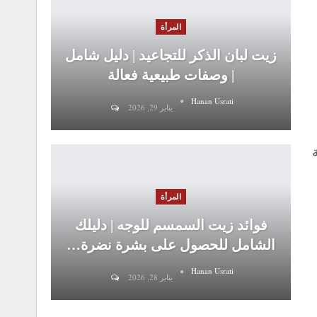
المرأة
زيت لبان الذكر للتجاعيد | دليل شامل
| وصفات طبيعية فعالة
Hanan Usrati
يناير 29, 2026
المرأة
فوائد زيت السمسم للوجه | دليلك
الشامل للحصول على بشرة نضرة…
Hanan Usrati
يناير 28, 2026