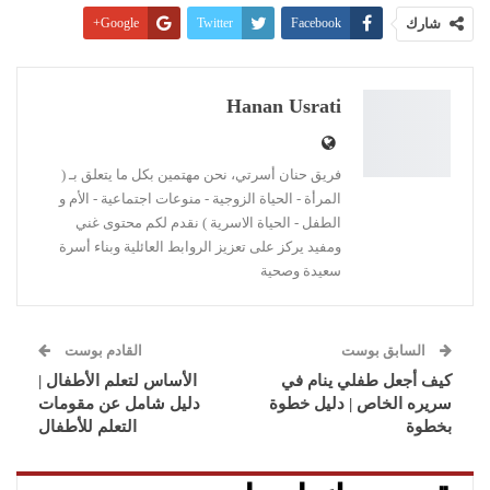
شارك
Facebook
Twitter
Google+
Pinterest
WhatsApp
ReddIt
البريد الإلكتروني
Linkedin
طباعة
Hanan Usrati
فريق حنان أسرتي، نحن مهتمين بكل ما يتعلق بـ (
المرأة - الحياة الزوجية - منوعات اجتماعية - الأم و
الطفل - الحياة الاسرية ) نقدم لكم محتوى غني
ومفيد يركز على تعزيز الروابط العائلية وبناء أسرة
سعيدة وصحية
السابق بوست
القادم بوست
كيف أجعل طفلي ينام في
الأساس لتعلم الأطفال |
سريره الخاص | دليل خطوة
دليل شامل عن مقومات
بخطوة
التعلم للأطفال