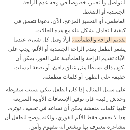
للتواصل والتعبير، خصوصاً في وجه عدم الراحة
الجسدية أو الضغط.
العاطفي، أو التحفيز المزعج. الآن، دعونا نتعمق في
كيفية التعامل بشكل بناء مع هذه الحالات.
تقديم الراحة والطمأنينة:
أولًا وقبل كل شيء، عندما
يشعر الطفل بعدم الراحة الجسدية أو الألم، يجب على
الآباء تقديم الراحة والطمأنينة على الفور. يمكن أن
يكون ذلك بسيطًا مثل عناق دافئ، أو بضعة لمسات
خفيفة على الظهر، أو كلمات مطمئنة.
على سبيل المثال، إذا كان الطفل يبكي بسبب سقوطه
وخدش ركبته، فإن توفير الإسعافات الأولية السريعة
تليها كلمات منعشة يمكن أن تساعد في تخفيف توتره.
هذا لا يخفف فقط الألم الفوري، ولكنه يوضح للطفل أن
مشاعره معترف بها ويشعر أنه مفهوم وآمن.