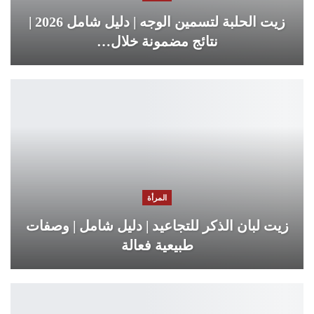
زيت الحلبة لتسمين الوجه | دليل شامل 2026 |
نتائج مضمونة خلال…
المرأة
زيت لبان الذكر للتجاعيد | دليل شامل | وصفات
طبيعية فعالة