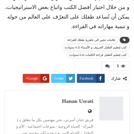
و من خلال اختيار أفضل الكتب واتباع بعض الاستراتيجيات،
يمكن أن تُساعد طفلك على التعرّف على العالم من حوله
و تنمية مهاراته في القراءة.
علامات تشير الى جاهزية طفلك للقراءة
كتب لِتعليم الطفل الحروف و الأسماء (2-4 سنوات)
كتب لِتعليم الطفل قراءة الكلمات (4-6 سنوات)
5
شارك
Facebook
Twitter
Google+
Pinterest
WhatsApp
ReddIt
البريد الإلكتروني
Linkedin
طباعة
Hanan Usrati
فريق حنان أسرتي، نحن مهتمين بكل ما يتعلق بـ (
المرأة - الحياة الزوجية - منوعات اجتماعية - الأم و
الطفل - الحياة الاسرية ) نقدم لكم محتوى غني