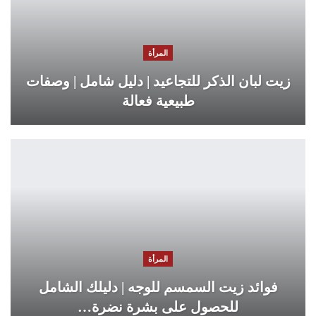
المرأة
زيت لبان الذكر للتجاعيد | دليل شامل | وصفات
طبيعية فعالة
المرأة
فوائد زيت السمسم للوجه | دليلك الشامل
للحصول على بشرة نضرة…