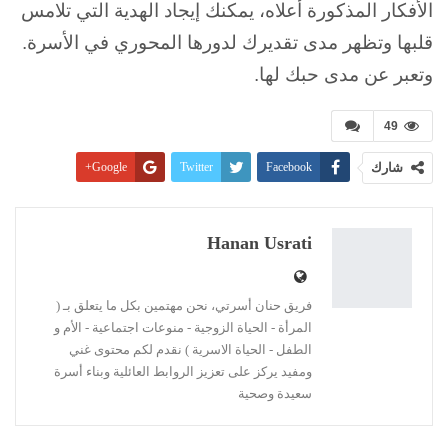
الأفكار المذكورة أعلاه، يمكنك إيجاد الهدية التي تلامس
قلبها وتظهر مدى تقديرك لدورها المحوري في الأسرة.
وتعبر عن مدى حبك لها.
49
شارك
Facebook
Twitter
Google+
Pinterest
WhatsApp
ReddIt
البريد الإلكتروني
Linkedin
طباعة
Hanan Usrati
فريق حنان أسرتي، نحن مهتمين بكل ما يتعلق بـ (
المرأة - الحياة الزوجية - منوعات اجتماعية - الأم و
الطفل - الحياة الاسرية ) نقدم لكم محتوى غني
ومفيد يركز على تعزيز الروابط العائلية وبناء أسرة
سعيدة وصحية