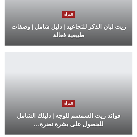
المرأة
زيت لبان الذكر للتجاعيد | دليل شامل | وصفات
طبيعية فعالة
المرأة
فوائد زيت السمسم للوجه | دليلك الشامل
للحصول على بشرة نضرة…