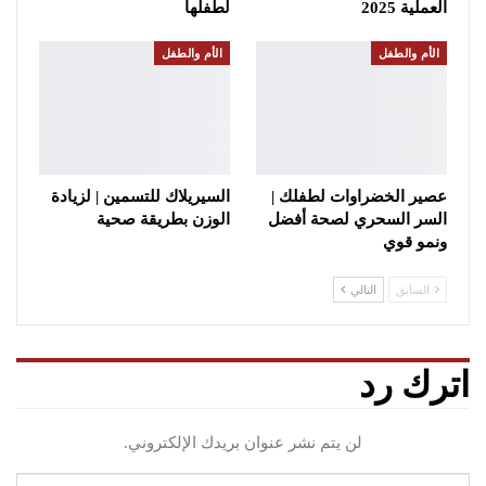
العملية 2025
لطفلها
الأم والطفل
الأم والطفل
عصير الخضراوات لطفلك |
السيريلاك للتسمين | لزيادة
السر السحري لصحة أفضل
الوزن بطريقة صحية
ونمو قوي
السابق
التالي
اترك رد
لن يتم نشر عنوان بريدك الإلكتروني.