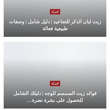
المرأة
زيت لبان الذكر للتجاعيد | دليل شامل | وصفات
طبيعية فعالة
المرأة
فوائد زيت السمسم للوجه | دليلك الشامل
للحصول على بشرة نضرة…