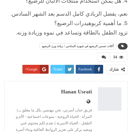
4. هل يمكن استخدام منتجات الألبان للرضيع؟
نعم، يفضل الزبادي كامل الدسم بعد الشهر السادس.
5. ما أهمية كربوهيدرات الرضيع؟
تزود الطفل بالطاقة وتساعد في نموه وزيادة وزنه.
أكلات تسمن الرضيع في شهره السادس ؛ زيادة وزن الرضيع
34
شارك
Facebook
Twitter
Google+
Pinterest
WhatsApp
ReddIt
البريد الإلكتروني
Linkedin
طباعة
Hanan Usrati
فريق حنان أسرتي، نحن مهتمين بكل ما يتعلق بـ (
المرأة - الحياة الزوجية - منوعات اجتماعية - الأم و
الطفل - الحياة الاسرية ) نقدم لكم محتوى غني
ومفيد يركز على تعزيز الروابط العائلية وبناء أسرة