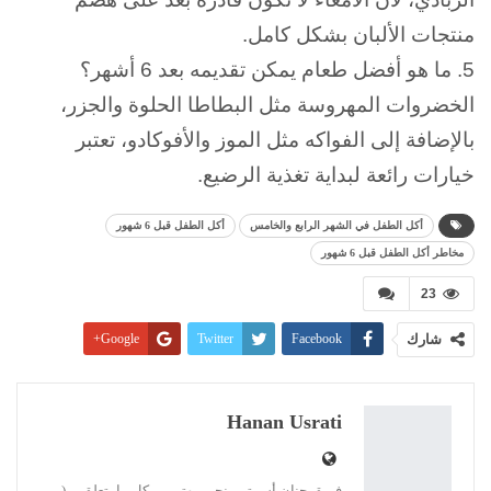
منتجات الألبان بشكل كامل.
5.
ما هو أفضل طعام يمكن تقديمه بعد 6 أشهر؟
الخضروات المهروسة مثل البطاطا الحلوة والجزر،
بالإضافة إلى الفواكه مثل الموز والأفوكادو، تعتبر
خيارات رائعة لبداية تغذية الرضيع.
أكل الطفل في الشهر الرابع والخامس
أكل الطفل قبل 6 شهور
مخاطر أكل الطفل قبل 6 شهور
23
شارك
Facebook
Twitter
Google+
Pinterest
WhatsApp
ReddIt
البريد الإلكتروني
Linkedin
طباعة
Hanan Usrati
فريق حنان أسرتي، نحن مهتمين بكل ما يتعلق بـ (