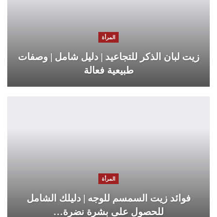
المرأة
زيت لبان الذكر للتجاعيد | دليل شامل | وصفات
طبيعية فعالة
المرأة
فوائد زيت السمسم للوجه | دليلك الشامل
للحصول على بشرة نضرة…