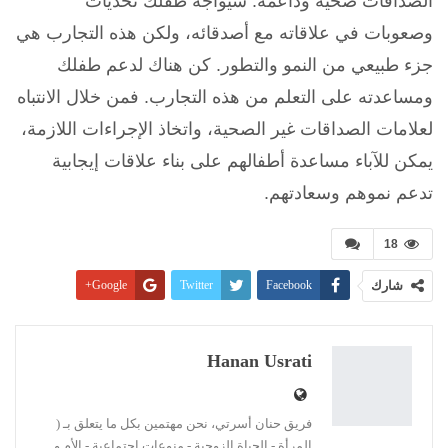
الصداقات صحية وداعمة.
سيواجه طفلك تحديات
وصعوبات في علاقاته مع أصدقائه، ولكن هذه التجارب هي
جزء طبيعي من النمو والتطور. كن هناك لدعم طفلك
ومساعدته على التعلم من هذه التجارب. ف
من خلال الانتباه
لعلامات الصداقات غير الصحية، واتخاذ الإجراءات اللازمة،
يمكن للآباء مساعدة أطفالهم على بناء علاقات إيجابية
تدعم نموهم وسعادتهم.
18
شارك
Facebook
Twitter
Google+
Pinterest
WhatsApp
ReddIt
البريد الإلكتروني
Linkedin
طباعة
Hanan Usrati
فريق حنان أسرتي، نحن مهتمين بكل ما يتعلق بـ (
المرأة - الحياة الزوجية - منوعات اجتماعية - الأم و