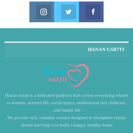
Instagram
Twitter
Facebook
in us on Instagram
Join us on Twitter
Join us on Facebook
HANAN USR7TI
Hanan usrati is a dedicated platform that covers everything related
to women, married life, social topics, motherhood and childcare,
and family life.
We provide rich, valuable content designed to strengthen family
bonds and help you build a happy, healthy home.