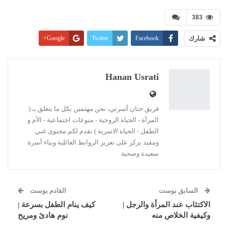
383
شارك
Facebook
Twitter
Google+
Pinterest
WhatsApp
ReddIt
البريد الإلكتروني
Linkedin
طباعة
Hanan Usrati
فريق حنان أسرتي، نحن مهتمين بكل ما يتعلق بـ (
المرأة - الحياة الزوجية - منوعات اجتماعية - الأم و
الطفل - الحياة الاسرية ) نقدم لكم محتوى غني
ومفيد يركز على تعزيز الروابط العائلية وبناء أسرة
سعيدة وصحية
السابق بوست
القادم بوست
الاكتئاب عند المرأة والرجل |
كيف ينام الطفل بسرعة |
وكيفية الخلاص منه
نوم هادئ ومريح