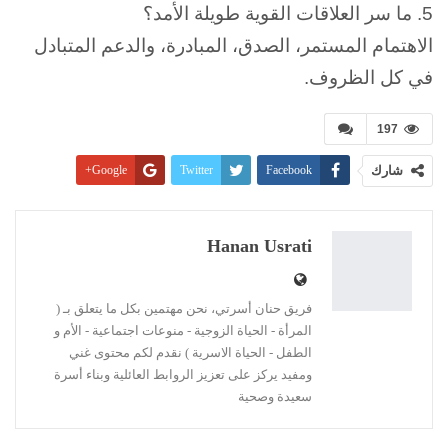
5. ما سر العلاقات القوية طويلة الأمد؟
الاهتمام المستمر، الصدق، المبادرة، والدعم المتبادل
في كل الظروف.
197
شارك
Facebook
Twitter
Google+
Pinterest
WhatsApp
ReddIt
البريد الإلكتروني
Linkedin
طباعة
Hanan Usrati
فريق حنان أسرتي، نحن مهتمين بكل ما يتعلق بـ (
المرأة - الحياة الزوجية - منوعات اجتماعية - الأم و
الطفل - الحياة الاسرية ) نقدم لكم محتوى غني
ومفيد يركز على تعزيز الروابط العائلية وبناء أسرة
سعيدة وصحية