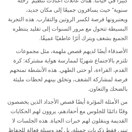
كبيرًا في حياتنا. هناك عائلات اعتادت تنظيم “رحلة
سنوية” حيث يسافرون جميعًا إلى مكان جديد،
ويعتبرونها فرصة لكسر الروتين والتقارب. هذه التجربة
البسيطة تتحول مع مرور السنوات إلى تقليد ينتظره
الجميع بشغف ويترك أثرًا عاطفيًا عميقًا.
الأصدقاء أيضًا لديهم قصص ملهمة، مثل مجموعات
تلتزم بالاجتماع شهريًا لممارسة هواية مشتركة: كرة
القدم، القراءة، أو حتى الطهي. هذه الأنشطة تمنحهم
فرصة لمشاركة الشغف، وتخلق بينهم لحظات مليئة
بالضحك والتعاون.
من الأمثلة المؤثرة أيضًا قصص الأجداد الذين يخصصون
وقتًا دائمًا للجلوس مع أحفادهم، يروون لهم الحكايات
القديمة وينقلون لهم خبرات الحياة. هذه الجلسات لا
تبني فقط ذكريات جميلة، بل تُعد وسيلة فعالة للحفاظ