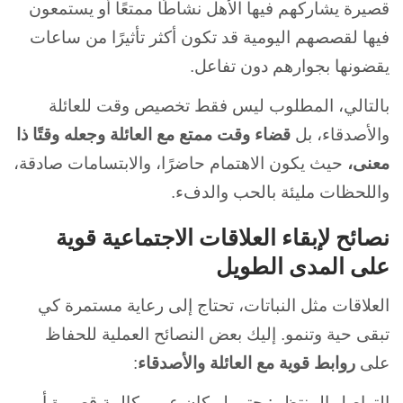
قصيرة يشاركهم فيها الأهل نشاطًا ممتعًا أو يستمعون
فيها لقصصهم اليومية قد تكون أكثر تأثيرًا من ساعات
يقضونها بجوارهم دون تفاعل.
بالتالي، المطلوب ليس فقط تخصيص وقت للعائلة
والأصدقاء، بل
قضاء وقت ممتع مع العائلة وجعله وقتًا ذا
معنى،
حيث يكون الاهتمام حاضرًا، والابتسامات صادقة،
واللحظات مليئة بالحب والدفء.
نصائح لإبقاء العلاقات الاجتماعية قوية
على المدى الطويل
العلاقات مثل النباتات، تحتاج إلى رعاية مستمرة كي
تبقى حية وتنمو. إليك بعض النصائح العملية للحفاظ
على
روابط قوية مع العائلة والأصدقاء
:
التواصل المنتظم: حتى لو كان عبر مكالمة قصيرة أو