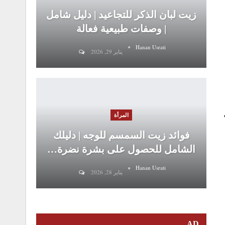
زيت لبان الذكر للتجاعيد | دليل شامل
| وصفات طبيعية فعالة
Hanan Usrati
يناير 29, 2026
المرأة
فوائد زيت السمسم للوجه | دليلك
الشامل للحصول على بشرة نضرة…
Hanan Usrati
يناير 28, 2026
AD