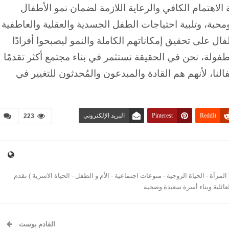
الاهتمام الكافي والرعاية اللازمة لضمان نمو الأطفال
حبة، وتلبية احتياجات الطفل الجسدية والعقلية والعاطفية
ال على تحقيق إمكاناتهم الكاملة والنمو ليصبحوا أفرادًا
ولة، نحن في الحقيقة نستثمر في بناء مجتمع أكثر تقدمًا
النا، لأنهم هم القادة والمبدعون والمُحدثون للتغيير في
ReddIt
Pinterest
البريد الإلكتروني
223
مرأة - الحياة الزوجية - منوعات اجتماعية - الأم و الطفل - الحياة الاسرية ) نقدم
عائلية وبناء أسرة سعيدة وصحية
القادم بوست