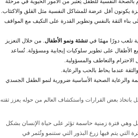
م بالصحة النفسية للطفل يُعتبر من الأمور الحيوية في مرحلة
زة يكونون أقل عرضة للمشاكل النفسية مثل القلق والاكتئاب.
ى بناء الثقة بالنفس وتطوير القدرة على التكيف مع المواقف
تنشئة ونمو الأطفال
بية تلعب دورًا مهمًا في
. من خلال التعزيز
شجيع الأطفال على تطوير سلوكيات إيجابية ومسؤولة. تُساعد
ل الاحترام والتعاطف والمسؤولية.
لثقة عندما يحاط بالحب والرعاية.
يمة والرعاية الصحية الأساسية ضرورية لنمو الطفل الجسدي
 باتخاذ بعض القرارات واستكشاف العالم من حوله يعزز ثقته
أمل وهي فترة زمنية حاسمة تؤثر على حياة الإنسان بشكل
رة التي يتم فيها زرع البذور التي ستنمو وتُثمر في