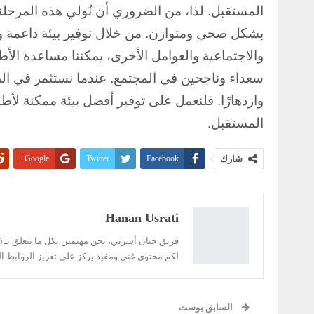
المستقبل. لذا، من الضروري أن نُولي هذه المرحلة 
بشكل صحي ومتوازن. من خلال توفير بيئة داعمة وم
والاجتماعية والعوامل الأخرى، يمكننا مساعدة الأطف
سعداء وناجحين في المجتمع. عندما نستثمر في الطف
وازدهارًا. فلنعمل على توفير أفضل بيئة ممكنة لأطف
المستقبل.
شارك
Facebook
Twitter
Google+
Linkedin
طباعة
Hanan Usrati
فريق حنان أسرتي، نحن مهتمين بكل ما يتعلق بـ ( ال
لكم محتوى غني ومفيد يركز على تعزيز الروابط ال
السابق بوست