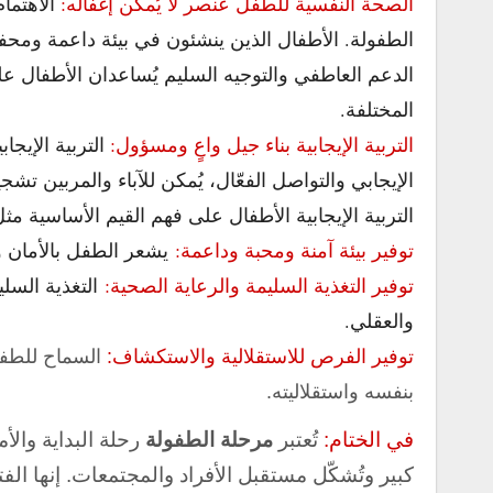
الصحة النفسية للطفل عنصر لا يُمكن إغفاله:
الاهتما
الطفولة. الأطفال الذين ينشئون في بيئة داعمة ومحف
الدعم العاطفي والتوجيه السليم يُساعدان الأطفال عل
المختلفة.
التربية الإيجابية بناء جيل واعٍ ومسؤول:
التربية الإيجا
الإيجابي والتواصل الفعّال، يُمكن للآباء والمربين ت
التربية الإيجابية الأطفال على فهم القيم الأساسية مث
توفير بيئة آمنة ومحبة وداعمة:
يشعر الطفل بالأمان وا
توفير التغذية السليمة والرعاية الصحية:
التغذية السل
والعقلي.
توفير الفرص للاستقلالية والاستكشاف:
السماح للطفل
بنفسه واستقلاليته.
في الختام:
تُعتبر
مرحلة الطفولة
رحلة البداية وال
كبير وتُشكّل مستقبل الأفراد والمجتمعات. إنها الفت