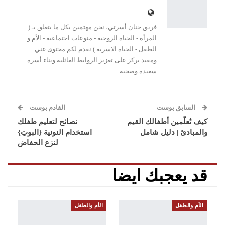
فريق حنان أسرتي، نحن مهتمين بكل ما يتعلق بـ (
المرأة - الحياة الزوجية - منوعات اجتماعية - الأم و
الطفل - الحياة الاسرية ) نقدم لكم محتوى غني
ومفيد يركز على تعزيز الروابط العائلية وبناء أسرة
سعيدة وصحية
السابق بوست
القادم بوست
كيف تُعلّمين أطفالك القيم
نصائح لتعليم طفلك
والمبادئ | دليل شامل
استخدام النونية {البوتِ}
لنزع الحفاض
قد يعجبك ايضا
الأم والطفل
الأم والطفل