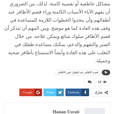
مشاكل عاطفية أو نفسية كامنة. لذلك، من الضروري
أن يفهم الآباء الأسباب الكامنة وراء قضم الأظافر عند
أطفالهم وأن يتخذوا الخطوات اللازمة للمساعدة في
وقف هذه العادة كما هو موضح. ومن المهم أن تتذكر أن
قضم الأظافر سلوك شائع ويمكن علاجه. من خلال
الصبر والتفهم والدعم، يمكنك مساعدة طفلك في
التغلب على هذه العادة وأيضاً الاستمتاع بأظافر صحية
وجميلة.
قضم الأظافر عند الطفل؛ قص الأظافر
14
شارك
Facebook
Twitter
Google+
Pinterest
WhatsApp
ReddIt
البريد الإلكتروني
Linkedin
طباعة
Hanan Usrati