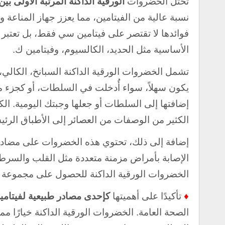
تحتل الخضروات
الورقية الداكنة المرتبة الأولى بين 5 مصادر طبيعية لفيتامين س
نسبة عالية من الفيتامين، مما يعزز جهاز المناع
فوائدها لا تقتصر على فيتامين سي فقط، بل تعتبر ه
الأساسية مثل الحديد، الكالسيوم، وفيتامين ك.
تشمل الخضروات الورقية الداكنة السبانخ، الكالي،
يكون سهلاً، سواء أُدخلت في السلطات، أو كجزء م
إضافتها إلى السلطات أو جعلها وجبتك اليومية. ا
الكثير من الوصفات من العصائر إلى الأطباق الرئي
إضافة إلى ذلك، تحتوي هذه الخضروات على مضادا
الإصابة بأمراض مزمنة متعددة مثل القلب والسرطان.
الخضروات الورقية الداكنة للحصول على مجموعة من
♦
تأكيدًا على أهميتها
كإحدى مصادر طبيعية لفيتام
الصحة العامة. الخضروات الورقية الداكنة خيارًا 