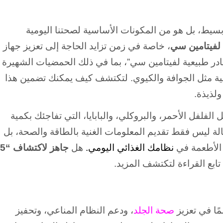
يط، بل هو من المكونات الأساسية لصحتنا اليومية
لفيتامين سي
، خاصة في زمن تزايد الحاجة إلى تعزيز جهاز
ة. في هذا المقال، سنستعرض “افضل 5 مصادر طبيعية لفيتامين سي”، بما في ذلك الحمضيات الشهيرة
ائية مثل الجوافة والكيوي. لتكتشف كيف يمكنك تضمين هذا
لذيذة.
فلفل الأحمر، والبروكلي، والبابايا، التي تفاجئك بكمية
الة ليس فقط تقديم المعلومات الغنية بالطاقة والصحة، بل
ه الأطعمة في
نظامك الغذائي اليومي.
هل
جاهز لاكتشاف “5
ابع القراءة لتكتشف المزيد.
ًا في تعزيز
صحة الجلد
، ودعم النظام المناعي، وتحفيز