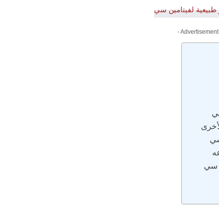
- Advertisement
ي
أخرى
سي
ه
ن سي