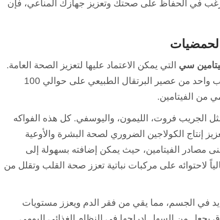
ت ترغب في الحفاظ على صحتك وتعزيز جهازك المناعي، فإن
فيتامين سي
التي يمكن الاعتماد عليها لتعزيز الصحة العامة.
البرتقال يتميز بقيمته الغذائية العالية، إذ يحتوي كوب واحد من عصير البرتقال الطبيعي على حوالي 100
ي من الفيتامين.
ثل الجريب فروت، الليمون، واليوسفي. كل هذه الفواكه
يز إنتاج الكولاجين الضروري لصحة البشرة والأوعية
نى مصادر الفيتامين، حيث يمكن إضافته بسهولة إلى
لياً لاحتوائه على مركبات نباتية تعزز صحة القلب وتقلل من
يد في الجسم، مما يقي من فقر الدم ويعزز مستويات
اق يجعل من السهل إدراجها في النظام الغذائي اليومي.