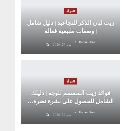
المرأة
زيت لبان الذكر للتجاعيد | دليل شامل
| وصفات طبيعية فعالة
Hanan Usrati
يناير 29, 2026
المرأة
فوائد زيت السمسم للوجه | دليلك
الشامل للحصول على بشرة نضرة…
Hanan Usrati
يناير 28, 2026