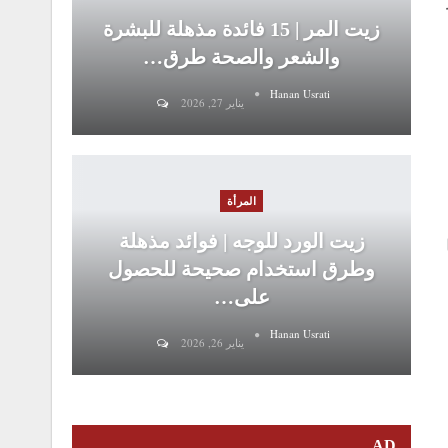
زيت المر | 15 فائدة مذهلة للبشرة
والشعر والصحة طرق…
Hanan Usrati
يناير 27, 2026
المرأة
زيت الورد للوجه | فوائد مذهلة
وطرق استخدام صحيحة للحصول
على…
Hanan Usrati
يناير 26, 2026
AD