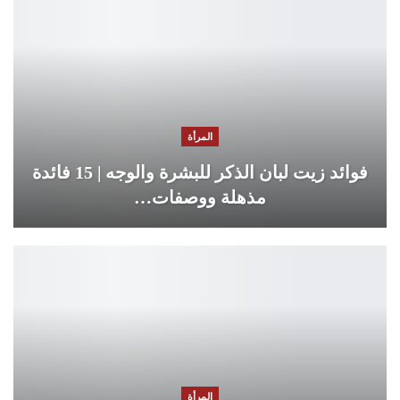
المرأة
فوائد زيت لبان الذكر للبشرة والوجه | 15 فائدة
مذهلة ووصفات…
المرأة