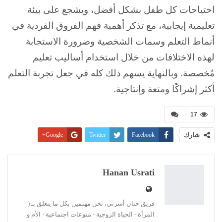
احتياجات كل طفل بشكل أفضل، ويشجع على بيئة
تعليمية إيجابية، مع تذكر أهمية فهم الفروق الفردية في
أنماط التعلم وسمات الشخصية وضرورة الاستجابة
لهذه الاختلافات من خلال استخدام أساليب تعليم
مُخصصة. وبالنهاية يسهم ذلك كله في جعل تجربة التعلم
أكثر إشراكًا ومتعة وإنتاجية.
17
شارك
Facebook
Twitter
Google+
Pinterest
WhatsApp
ReddIt
البريد الإلكتروني
Linkedin
طباعة
Hanan Usrati
فريق حنان أسرتي، نحن مهتمين بكل ما يتعلق بـ (
المرأة - الحياة الزوجية - منوعات اجتماعية - الأم و