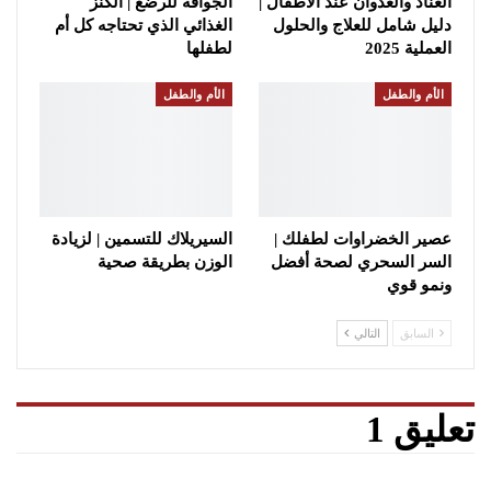
العناد والعدوان عند الأطفال |
الجوافة للرضع | الكنز
دليل شامل للعلاج والحلول
الغذائي الذي تحتاجه كل أم
العملية 2025
لطفلها
الأم والطفل
الأم والطفل
عصير الخضراوات لطفلك |
السيريلاك للتسمين | لزيادة
السر السحري لصحة أفضل
الوزن بطريقة صحية
ونمو قوي
السابق
التالي
تعليق 1