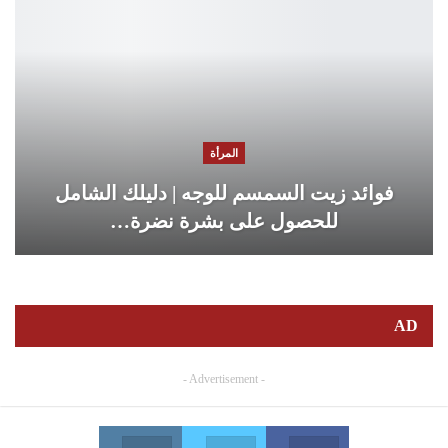
المرأة
فوائد زيت السمسم للوجه | دليلك الشامل
للحصول على بشرة نضرة…
AD
- Advertisement -