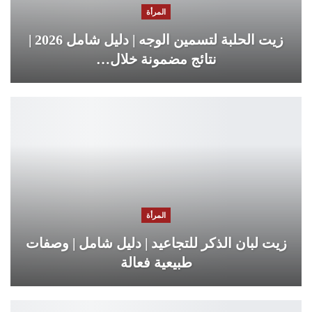
المرأة
زيت الحلبة لتسمين الوجه | دليل شامل 2026 |
نتائج مضمونة خلال…
المرأة
زيت لبان الذكر للتجاعيد | دليل شامل | وصفات
طبيعية فعالة