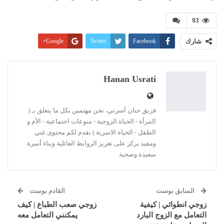
93
شارك
Facebook
Twitter
Google+
Pinterest
WhatsApp
ReddIt
البريد الإلكتروني
Linkedin
طباعة
Hanan Usrati
فريق حنان أسرتي، نحن مهتمين بكل ما يتعلق بـ (
المرأة - الحياة الزوجية - منوعات اجتماعية - الأم و
الطفل - الحياة الاسرية ) نقدم لكم محتوى غني
ومفيد يركز على تعزيز الروابط العائلية وبناء أسرة
سعيدة وصحية
السابق بوست
القادم بوست
زوجي انطوائي | كيفية
زوجي صعب الطباع | كيف
التعامل مع الزوج البارد
يمكنني التعامل معه