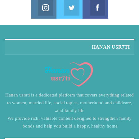
Instagram
Twitter
Facebook
in us on Instagram
Join us on Twitter
Join us on Facebook
HANAN USR7TI
Hanan usrati is a dedicated platform that covers everything related
to women, married life, social topics, motherhood and childcare,
and family life.
We provide rich, valuable content designed to strengthen family
bonds and help you build a happy, healthy home.