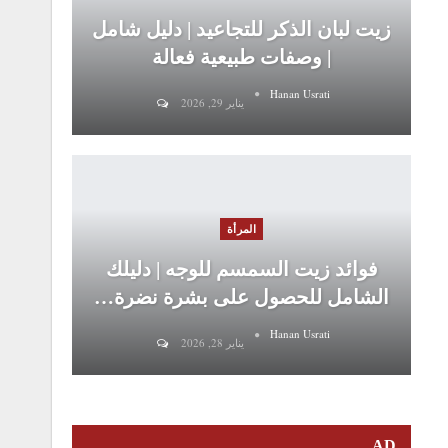
زيت لبان الذكر للتجاعيد | دليل شامل
| وصفات طبيعية فعالة
Hanan Usrati
يناير 29, 2026
المرأة
فوائد زيت السمسم للوجه | دليلك
الشامل للحصول على بشرة نضرة…
Hanan Usrati
يناير 28, 2026
AD