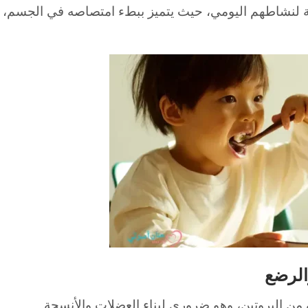
مة لنشاطهم اليومي، حيث يتميز ببطء امتصاصه في الجسم،
الرضع
من البروتين، وهو ضروري لبناء العضلات والأنسجة.