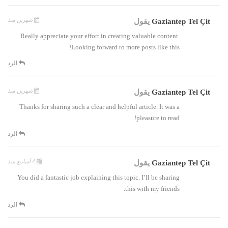
شهرين منذ
Gaziantep Tel Çit
يقول
Really appreciate your effort in creating valuable content.
Looking forward to more posts like this!
الرد
شهرين منذ
Gaziantep Tel Çit
يقول
Thanks for sharing such a clear and helpful article. It was a
pleasure to read!
الرد
4 أسابيع منذ
Gaziantep Tel Çit
يقول
You did a fantastic job explaining this topic. I’ll be sharing
this with my friends.
الرد