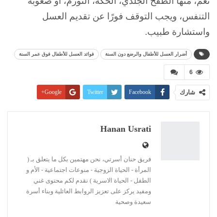
نعم، منها الطفح الجلدي، الحكة، التورم، أو صعوبة
التنفس، ويجب التوقف فورًا عن تقديم العسل
واستشارة طبيب.
أضرار العسل للأطفال والرضع دون السنة
فوائد العسل للأطفال فوق عمر السنة
6
شارك
Facebook
Twitter
Google+
Pinterest
WhatsApp
ReddIt
البريد الإلكتروني
Linkedin
طباعة
Hanan Usrati
فريق حنان أسرتي، نحن مهتمين بكل ما يتعلق بـ (
المرأة - الحياة الزوجية - منوعات اجتماعية - الأم و
الطفل - الحياة الاسرية ) نقدم لكم محتوى غني
ومفيد يركز على تعزيز الروابط العائلية وبناء أسرة
سعيدة وصحية