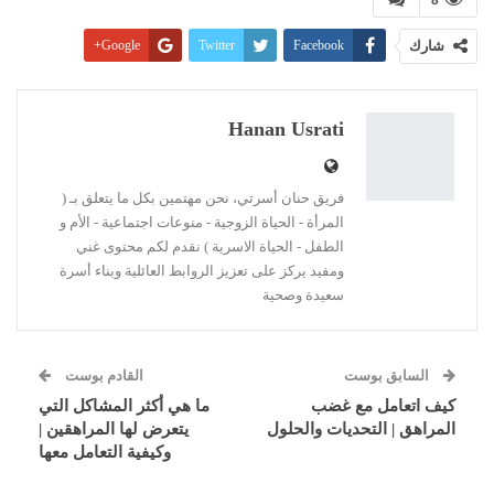
شارك
Facebook
Twitter
Google+
Pinterest
WhatsApp
ReddIt
البريد الإلكتروني
Linkedin
طباعة
Hanan Usrati
فريق حنان أسرتي، نحن مهتمين بكل ما يتعلق بـ (
المرأة - الحياة الزوجية - منوعات اجتماعية - الأم و
الطفل - الحياة الاسرية ) نقدم لكم محتوى غني
ومفيد يركز على تعزيز الروابط العائلية وبناء أسرة
سعيدة وصحية
السابق بوست
القادم بوست
كيف اتعامل مع غضب
ما هي أكثر المشاكل التي
المراهق | التحديات والحلول
يتعرض لها المراهقين |
وكيفية التعامل معها