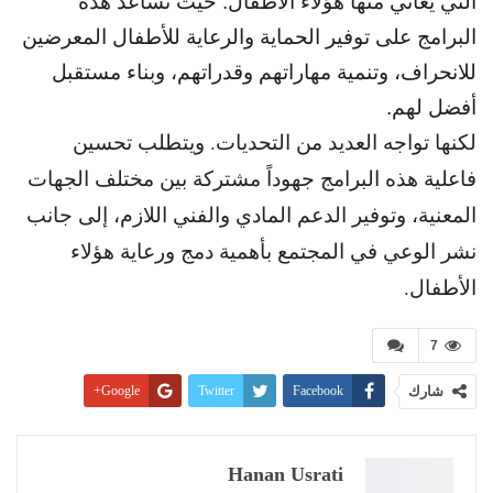
التي يعاني منها هؤلاء الأطفال. حيث تساعد هذه
البرامج على توفير الحماية والرعاية للأطفال المعرضين
للانحراف، وتنمية مهاراتهم وقدراتهم، وبناء مستقبل
أفضل لهم.
لكنها تواجه العديد من التحديات. ويتطلب تحسين
فاعلية هذه البرامج جهوداً مشتركة بين مختلف الجهات
المعنية، وتوفير الدعم المادي والفني اللازم، إلى جانب
نشر الوعي في المجتمع بأهمية دمج ورعاية هؤلاء
الأطفال.
7
شارك
Facebook
Twitter
Google+
Pinterest
WhatsApp
ReddIt
البريد الإلكتروني
Linkedin
طباعة
Hanan Usrati