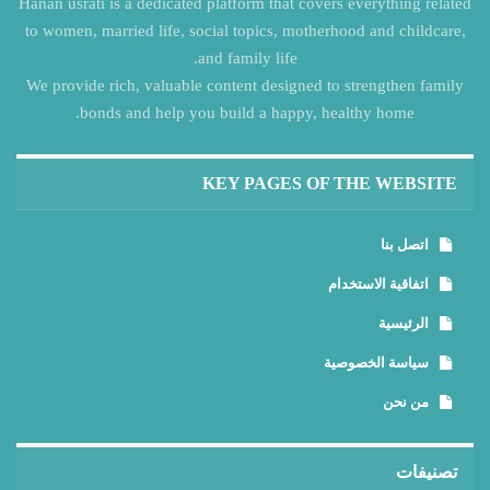
Hanan usrati is a dedicated platform that covers everything related
to women, married life, social topics, motherhood and childcare,
and family life.
We provide rich, valuable content designed to strengthen family
bonds and help you build a happy, healthy home.
KEY PAGES OF THE WEBSITE
اتصل بنا
اتفاقية الاستخدام
الرئيسية
سياسة الخصوصية
من نحن
تصنيفات