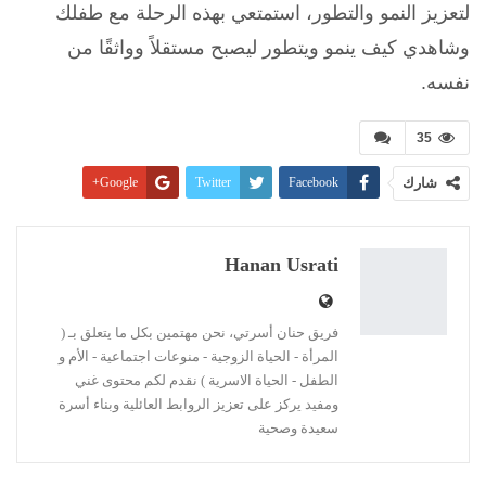
لتعزيز النمو والتطور، استمتعي بهذه الرحلة مع طفلك
وشاهدي كيف ينمو ويتطور ليصبح مستقلاً وواثقًا من
نفسه.
35
شارك
Facebook
Twitter
Google+
Pinterest
WhatsApp
ReddIt
البريد الإلكتروني
Linkedin
طباعة
Hanan Usrati
فريق حنان أسرتي، نحن مهتمين بكل ما يتعلق بـ (
المرأة - الحياة الزوجية - منوعات اجتماعية - الأم و
الطفل - الحياة الاسرية ) نقدم لكم محتوى غني
ومفيد يركز على تعزيز الروابط العائلية وبناء أسرة
سعيدة وصحية