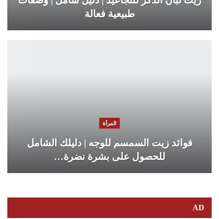
زيت لبان الذكر للتجاعيد | دليل شامل | وصفات
طبيعية فعالة
المرأة
فوائد زيت السمسم للوجه | دليلك الشامل
للحصول على بشرة نضرة…
AD