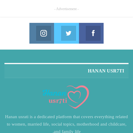
- Advertisement -
Instagram
Twitter
Facebook
in us on Instagram
Join us on Twitter
Join us on Facebook
HANAN USR7TI
Hanan usrati is a dedicated platform that covers everything related
to women, married life, social topics, motherhood and childcare,
and family life.