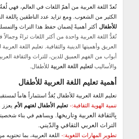
تُعدّ اللغة العربية من أهمّ اللغات في العالم، فهي لُغةُ 
الكثير من الشعوب. وِمع تزايد عدد الناطقين بِاللغة ال
للأطفال
أكثر أهميةً لِضمان حفظ هذا التراث والتمسك با
تُعَدُّ
اللغة العربية
واحدة من أكثر اللغات ثراءً وجمالاً
العريق وأهميتها الدينية والثقافية. تعليم اللغة العرب
أبواب من الفهم العميق للدين، للتراث والثقافة العر
والأساليب
لتعليم اللغة العربية
للأطفال.
أهمية تعليم اللغة العربية للأطفال
تعليم اللغة العربية للأطفال يُعَدُّ استثماراً هاماً لمس
تعليم الأطفال لغتهم الأم
تنمية الهوية الثقافية:-
يعزز م
بِالثقافة العربية وِتاريخها.
ويساهم في بناء شخصيته
التراث العربي الثقافي وِالدّيني.
تطوير المهارات اللغوية:-
اللغة العربية، بما تحتويه 