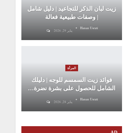
زيت لبان الذكر للتجاعيد | دليل شامل
| وصفات طبيعية فعالة
Hanan Usrati
يناير 29, 2026
المرأة
فوائد زيت السمسم للوجه | دليلك
الشامل للحصول على بشرة نضرة…
Hanan Usrati
يناير 28, 2026
AD