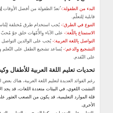
البدء من الطفولة:-
ُتعدّ الطفولة من أفضل الأوقات
لِ
قابلية لِلتعلّم.
التنوع في الطرق:-
يُجب استخدام طرق مُختلفة لِتُناسب
الاستمتاع بِاللّغة:-
على الآباء وِالأُمّهات خلق جوّ مُحبّ 
التواصل بِاللغة العربية:-
يُجب على الوالدين التواصل مع
التشجيع وِالدعم:-
يُساعد تشجيع الطفل على التّعلم وِال
على التّقدم.
تحديات تعليم اللغة العربية للأطفال وكيف
رغم الفوائد العديدة لتعليم اللغة العربية، هناك بعض 
التشتت اللغوي، في البيئات متعددة اللغات، قد يجد ال
قلة الموارد التعليمية، قد يكون من الصعب العثور على 
الأخرى.
للتغلب على التحديات يمكننا الدمج بين التعليم والترف