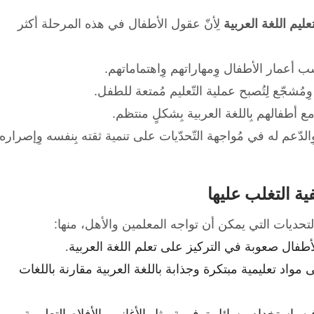
تعليم اللغة العربية
لِأنّ عقول الأطفال في هذه المرحلة أكثر
 أعمار الأطفال وِمهاراتهم وِاهتماماتهم.
وِمُشجّع لِتُصبح عملية التّعليم مُمتعة للطفل.
 أطفالهم بِاللغة العربية بِشكلٍ منتظم.
دّعم له في مُواجهة التّحدّيات على تنمية ثقته بِنفسه وِإصراره
ية التغلب عليها
التحديات التي يمكن أن تواجه المعلمين والأهل، منها:
أطفال صعوبة في التركيز على تعلم اللغة العربية.
مواد تعليمية مبتكرة وجذابة باللغة العربية مقارنة باللغات
يه باستخدام وسائل ترفيهية مثل الأغاني والأفلام التعليمية