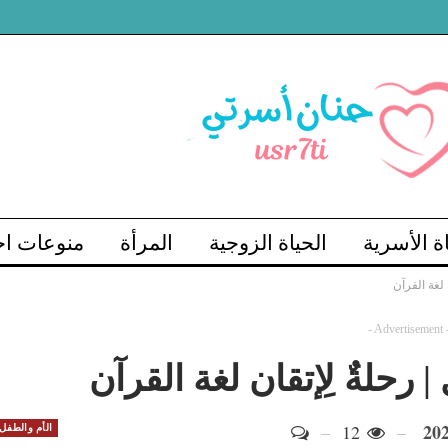
اة الأسرية
الحياة الزوجية
المرأة
منوعات اج
ن لغة القرآن
- Advertisement 
| رحلةٌ لِإتقان لغة القرآن
12
الأم والطفل