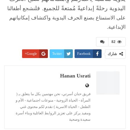
اليدوية رحلةً إبداعيةً مُمتعةً للجميع. فل
نشجع أطفالنا
على الاستمتاع بصنع الحرف اليدوية واكتشاف إمكانياتهم
الإبداعية.
82
شارك
Facebook
Twitter
Google+
Pinterest
WhatsApp
ReddIt
البريد الإلكتروني
Linkedin
طباعة
Hanan Usrati
فريق حنان أسرتي، نحن مهتمين بكل ما يتعلق بـ (
المرأة - الحياة الزوجية - منوعات اجتماعية - الأم و
الطفل - الحياة الاسرية ) نقدم لكم محتوى غني
ومفيد يركز على تعزيز الروابط العائلية وبناء أسرة
سعيدة وصحية