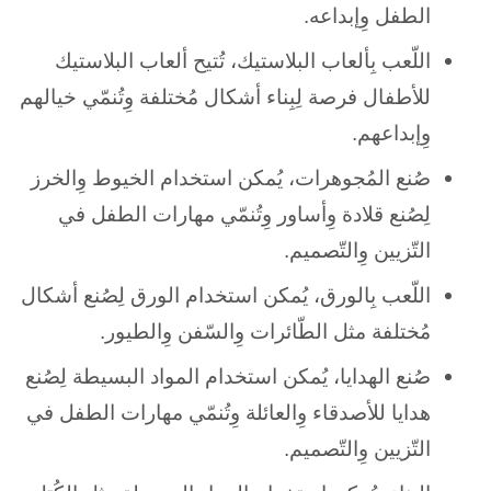
الطفل وِإبداعه.
اللّعب بِألعاب البلاستيك، تُتيح ألعاب البلاستيك
للأطفال فرصة لِبِناء أشكال مُختلفة وِتُنمّي خيالهم
وِإبداعهم.
صُنع المُجوهرات، يُمكن استخدام الخيوط وِالخرز
لِصُنع قلادة وِأساور وِتُنمّي مهارات الطفل في
التّزيين وِالتّصميم.
اللّعب بِالورق، يُمكن استخدام الورق لِصُنع أشكال
مُختلفة مثل الطّائرات وِالسّفن وِالطيور.
صُنع الهدايا، يُمكن استخدام المواد البسيطة لِصُنع
هدايا للأصدقاء وِالعائلة وِتُنمّي مهارات الطفل في
التّزيين وِالتّصميم.