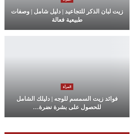
زيت لبان الذكر للتجاعيد | دليل شامل | وصفات
طبيعية فعالة
المرأة
فوائد زيت السمسم للوجه | دليلك الشامل
للحصول على بشرة نضرة…