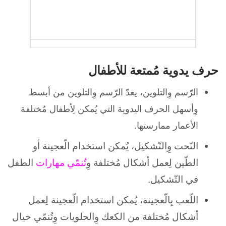
حرف يدوية مُمتعة للأطفال
الرّسم وِالتلوين، يعدّ الرّسم وِالتلوين من أبسط
وِأسهل الحرف اليدوية التي يُمكن لِأطفال مُختلفة
الأعمار ممارستها.
النّحت وِالتّشكيل، يُمكن استخدام الّعجينة أو
الطّين لِعمل أشكال مُختلفة وِ
تُنمّي مهارات
الطفل
في التّشكيل.
اللّعب بِالّعجينة، يُمكن استخدام الّعجينة لِعمل
أشكال مُختلفة من الكعك وِالحلويات وِتُنمّي خيال