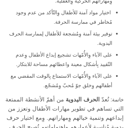
وِمهاراتهم الحركية وِالعقلية.
اختيار مواد آمنة للأطفال وِالتّأكد من عدم وجود
مُخاطر في ممارسة الحرفة.
توفير بيئة آمنة وِمُشجعة للأطفال لِممارسة الحرف
اليدوية.
على الآباء وِالأُمّهات تشجيع إبداع الأطفال وِعدم
التّقييد بِأشكال معينة واعطائهم مساحة للابتكار.
على الآباء وِالأُمّهات الاستمتاع بِالوقت المقضي مع
أطفالهم وِخلق جوّ مُحبّ وِمُشجّع.
تُعدّ
الحرف اليدوية
من أهمّ
الأنشطة الممتعة
خاتمة:
التي تساهم في تطوير مهارات الأطفال وتعزز من
إبداعهم
وتنمية خيالهم وِمهاراتهم. وِمع اختيار حرف
يدوية مُناسبة لِأعمارهم وِاهتماماتهم تُصبح الحرف