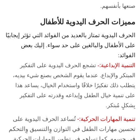
صنعها بأنف
سهم.
مميزات الحرف اليدوية للأطفال
الحرف اليدوية تمتاز بالعديد من الفوائد التي تؤثر إيجابيًا
على الأطفال والبالغين على حد سواء. إليك بعض
الفوائد:
التنمية الإبداعية:-
تشجع الحرف اليدوية على التفكير
المبتكر والإبداع. عندما يقوم الشخص بصنع شيء بيديه،
يتطلب ذلك تفكيرًا خلاقًا واستخدام الخيال، يساعد هذا
على
تنمية خيال الطفل وِإبداعه وِقدرته على التفكير
بِشكلٍ مُبتكر.
تنمية المهارات الحركية:-
تُساعد الحرف اليدوية على
تحسين مهارات الطفل في التوازن وِالتنسيق وِالتحكم
في جسمه. كما تساهم في تطوير المهارات الحركية