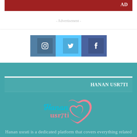
AD
- Advertisement -
Instagram
Twitter
Facebook
in us on Instagram
Join us on Twitter
Join us on Facebook
HANAN USR7TI
Hanan usrati is a dedicated platform that covers everything related