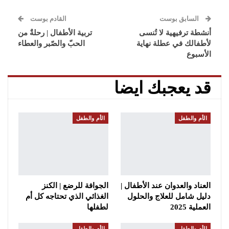
السابق بوست
القادم بوست
أنشطة ترفيهية لا تُنسى
تربية الأطفال | رحلةٌ من
لأطفالك في عطلة نهاية
الحبّ والصّبر والعطاء
الأسبوع
قد يعجبك ايضا
الأم والطفل
الأم والطفل
العناد والعدوان عند الأطفال |
الجوافة للرضع | الكنز
دليل شامل للعلاج والحلول
الغذائي الذي تحتاجه كل أم
العملية 2025
لطفلها
الأم والطفل
الأم والطفل