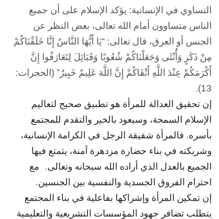
التساوي في الإنسانية: يؤكد الإسلام على أن جميع
الناس متساوون أمام الله تعالى، بغض النظر عن
الجنس أو العرق، قال تعالى: “يَا أَيُّهَا النَّاسُ إِنَّا خَلَقْنَاكُمْ
مِنْ ذَكَرٍ وَأُنْثَى وَجَعَلْنَاكُمْ شُعُوبًا وَقَبَائِلَ لِتَعَارَفُوا إِنَّ
أَكْرَمَكُمْ عِنْدَ اللَّهِ أَتْقَاكُمْ إِنَّ اللَّهَ عَلِيمٌ خَبِيرٌ” (الحجرات:
13).
إن تحقيق العدالة للمرأة هو تطبيق صحيح لتعاليم
الإسلام السمحة، وسيعود بالخير والتقدم للمجتمع
بأسره. فالمرأة شقيقة الرجل في الكرامة الإنسانية،
وشريكته في بناء حضارة مزدهرة آمنة، يتمتع فيها
الجميع بالعدل الذي أراده الله سبحانه وتعالى. مع
احترام الفروق الجسدية والنفسية بين الجنسين.
إن تمكين المرأة وإشراكها بفاعلية في بناء المجتمع
يتطلب تضافر جهود المؤسسات التشريعية والتعليمية