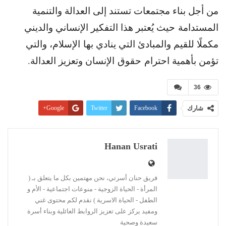
من أجل بناء مجتمعات تستند إلى العدالة والتنمية
المستدامة حيث يُعتبر هذا التفكير الإنساني والديني
مكملًا للقيم والمبادئ التي ينادي بها الإسلام، والتي
تؤمن بأهمية احترام حقوق الإنسان وتعزيز العدالة.
36
شارك
Facebook
Twitter
Google+
Pinterest
WhatsApp
ReddIt
البريد الإلكتروني
Linkedin
طباعة
Hanan Usrati
فريق حنان أسرتي، نحن مهتمين بكل ما يتعلق بـ (
المرأة - الحياة الزوجية - منوعات اجتماعية - الأم و
الطفل - الحياة الاسرية ) نقدم لكم محتوى غني
ومفيد يركز على تعزيز الروابط العائلية وبناء أسرة
سعيدة وصحية