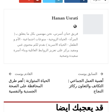
Pinterest
WhatsApp
ReddIt
البريد الإلكتروني
Linkedin
طباعة
Hanan Usrati
فريق حنان أسرتي، نحن مهتمين بكل ما يتعلق بـ (
المرأة - الحياة الزوجية - منوعات اجتماعية - الأم و
الطفل - الحياة الاسرية ) نقدم لكم محتوى غني
ومفيد يركز على تعزيز الروابط العائلية وبناء أسرة
سعيدة وصحية
السابق بوست
القادم بوست
أهمية العمل الجماعي |
الحياة المتوازنة | أهم طرق
التكاتف والتعاون ركائز
المحافظة على الصحة
النجاح
الجسدية والنفسية
قد يعجبك ايضا