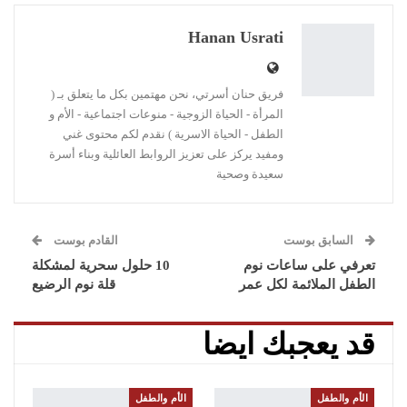
البريد الإلكتروني
Linkedin
طباعة
Hanan Usrati
فريق حنان أسرتي، نحن مهتمين بكل ما يتعلق بـ (
المرأة - الحياة الزوجية - منوعات اجتماعية - الأم و
الطفل - الحياة الاسرية ) نقدم لكم محتوى غني
ومفيد يركز على تعزيز الروابط العائلية وبناء أسرة
سعيدة وصحية
السابق بوست
القادم بوست
تعرفي على ساعات نوم
10 حلول سحرية لمشكلة
الطفل الملائمة لكل عمر
قلة نوم الرضيع
قد يعجبك ايضا
الأم والطفل
الأم والطفل