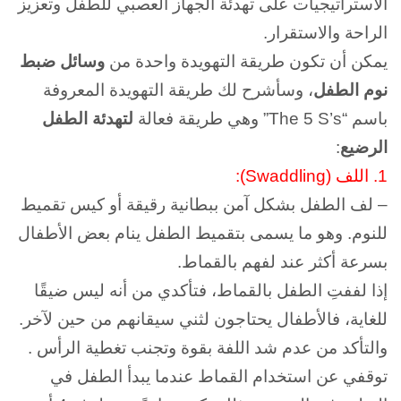
الاستراتيجيات على تهدئة الجهاز العصبي للطفل وتعزيز
الراحة والاستقرار.
يمكن أن تكون طريقة التهويدة واحدة من
وسائل ضبط
نوم الطفل
، وسأشرح لك طريقة التهويدة المعروفة
باسم “The 5 S’s” وهي طريقة فعالة
لتهدئة الطفل
الرضيع
:
1. اللف (Swaddling):
– لف الطفل بشكل آمن ببطانية رقيقة أو كيس تقميط
للنوم. وهو ما يسمى بتقميط الطفل ينام بعض الأطفال
بسرعة أكثر عند لفهم بالقماط.
إذا لففتِ الطفل بالقماط، فتأكدي من أنه ليس ضيقًا
للغاية، فالأطفال يحتاجون لثني سيقانهم من حين لآخر.
والتأكد من عدم شد اللفة بقوة وتجنب تغطية الرأس .
توقفي عن استخدام القماط عندما يبدأ الطفل في