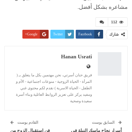
مشاعره بشكل أفضل.
112
شارك
Facebook
Twitter
Google+
Pinterest
WhatsApp
ReddIt
البريد الإلكتروني
Linkedin
طباعة
Hanan Usrati
فريق حنان أسرتي، نحن مهتمين بكل ما يتعلق بـ (
المرأة - الحياة الزوجية - منوعات اجتماعية - الأم و
الطفل - الحياة الاسرية ) نقدم لكم محتوى غني
ومفيد يركز على تعزيز الروابط العائلية وبناء أسرة
سعيدة وصحية
السابق بوست
القادم بوست
أسرار نجاح ماسك النيلة في
فن استقبال الزوج من