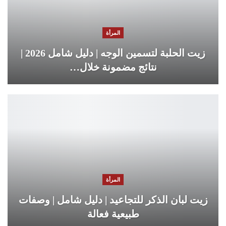
المرأة
زيت الحلبة لتسمين الوجه | دليل شامل 2026 |
نتائج مضمونة خلال…
المرأة
زيت لبان الذكر للتجاعيد | دليل شامل | وصفات
طبيعية فعالة