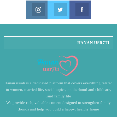
Instagram
Twitter
Facebook
in us on Instagram
Join us on Twitter
Join us on Facebook
HANAN USR7TI
Hanan usrati is a dedicated platform that covers everything related
to women, married life, social topics, motherhood and childcare,
and family life.
We provide rich, valuable content designed to strengthen family
bonds and help you build a happy, healthy home.