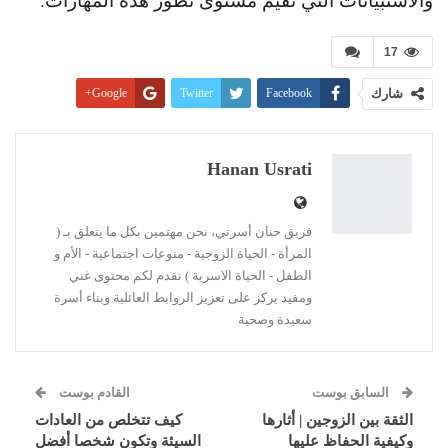
17
شارك
Facebook
Twitter
Google+
Pinterest
WhatsApp
ReddIt
البريد الإلكتروني
Linkedin
طباعة
Hanan Usrati
فريق حنان أسرتي، نحن مهتمين بكل ما يتعلق بـ (
المرأة - الحياة الزوجية - منوعات اجتماعية - الأم و
الطفل - الحياة الاسرية ) نقدم لكم محتوى غني
ومفيد يركز على تعزيز الروابط العائلية وبناء أسرة
سعيدة وصحية
السابق بوست
القادم بوست
الثقة بين الزوجين | أثارها
كيف تتخلص من العادات
وكيفية الحفاظ عليها
السيئة وتكون شخصا أفضل