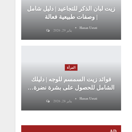
زيت لبان الذكر للتجاعيد | دليل شامل
| وصفات طبيعية فعالة
Hanan Usrati
يناير 29, 2026
المرأة
فوائد زيت السمسم للوجه | دليلك
الشامل للحصول على بشرة نضرة…
Hanan Usrati
يناير 28, 2026
AD