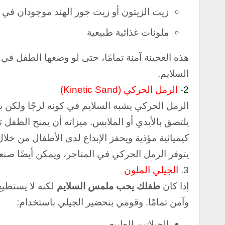
زيت الزيتون أو زيت جوز الهند موجودان في كل
ملونات غذائية طبيعية
هذه العجينة آمنة تمامًا، حتى لو وضعها الطفل ف
السلايم.
2-
الرمل الحركي (Kinetic Sand)
الرمل الحركي يشبه السلايم في كونه لزجًا ولكن ب
يلتصق بالأيدي أو الملابس.
ميزاته أن
يمنح الطفل ت
كيميائية مؤذية و
يحفز الإبداع لدى الأطفال من خلا
يتوفر الرمل الحركي في المتاجر، ويمكن أيضًا صن
3.
الجيلي الملون
إذا كان
طفلك يحب ملمس السلايم
لكنه لا يستطيع
وآمن تمامًا. و
قومي بتحضير الجيلي باستخدام:
الجيلاتين الطبيعي.