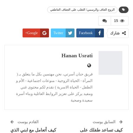
الزوج الجاف والرسمي؛ التغلب على الجفاف العاطفي
15
شارك
Facebook
Twitter
Google+
Pinterest
WhatsApp
ReddIt
البريد الإلكتروني
Linkedin
طباعة
Hanan Usrati
فريق حنان أسرتي، نحن مهتمين بكل ما يتعلق بـ (
المرأة - الحياة الزوجية - منوعات اجتماعية - الأم و
الطفل - الحياة الاسرية ) نقدم لكم محتوى غني
ومفيد يركز على تعزيز الروابط العائلية وبناء أسرة
سعيدة وصحية
السابق بوست
القادم بوست
كيف تساعد طفلك على
كيف أتعامل مع ابني الذي