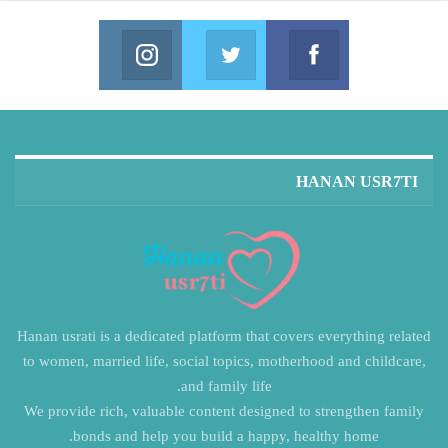
Instagram
Twitter
Facebook
in us on Instagram
Join us on Twitter
Join us on Facebook
HANAN USR7TI
Hanan usrati is a dedicated platform that covers everything related
to women, married life, social topics, motherhood and childcare,
and family life.
We provide rich, valuable content designed to strengthen family
bonds and help you build a happy, healthy home.