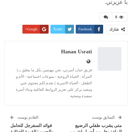
يا عزيزتي.
8
شارك
Facebook
Twitter
Google+
Pinterest
WhatsApp
ReddIt
البريد الإلكتروني
Linkedin
طباعة
Hanan Usrati
فريق حنان أسرتي، نحن مهتمين بكل ما يتعلق بـ (
المرأة - الحياة الزوجية - منوعات اجتماعية - الأم و
الطفل - الحياة الاسرية ) نقدم لكم محتوى غني
ومفيد يركز على تعزيز الروابط العائلية وبناء أسرة
سعيدة وصحية
السابق بوست
القادم بوست
متى يشرب طفلي الرضيع
فوائد السفرجل للحامل
الماء | وهل من أضرار لشرب
والجنين | القيمة الغذائية