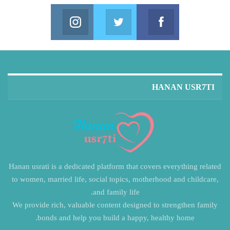
Instagram
Twitter
Facebook
in us on Instagram
Join us on Twitter
Join us on Facebook
HANAN USR7TI
Hanan usrati is a dedicated platform that covers everything related
to women, married life, social topics, motherhood and childcare,
and family life.
We provide rich, valuable content designed to strengthen family
bonds and help you build a happy, healthy home.