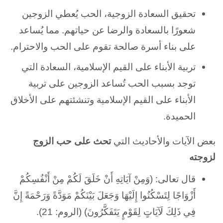
تحقيق السعادة الزوجية، الحب يُعطي الزوجين
شعورًا بالسعادة والرضا عن حياتهم. مما يُساعد
على بناء أسرة صالحة تقوم على الحب والاحترام.
تربية الأبناء على القيم الإسلامية، السعادة التي
توجد بسبب الحب تُساعد الزوجين على تربية
الأبناء على القيم الإسلامية وتنشئتهم على الأخلاق
الحميدة.
بعض الآيات والأحاديث التي
تحث على حب الزوج
لزوجته
قال تعالى: (وَمِنْ آيَاتِهِ أَنْ خَلَقَ لَكُمْ مِنْ أَنْفُسِكُمْ
أَزْوَاجًا لِتَسْكُنُوا إِلَيْهَا وَجَعَلَ بَيْنَكُمْ مَوَدَّةً وَرَحْمَةً إِنَّ
فِي ذَلِكَ لَآيَاتٍ لِقَوْمٍ يَتَفَكَّرُونَ) (الروم: 21).