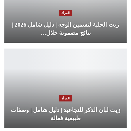
المرأة
زيت الحلبة لتسمين الوجه | دليل شامل 2026 |
نتائج مضمونة خلال…
المرأة
زيت لبان الذكر للتجاعيد | دليل شامل | وصفات
طبيعية فعالة