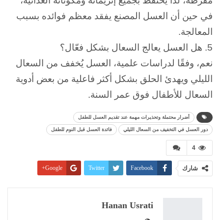
مفرطة، لذا يحتفظ بجميع إنزيماته ومكوناته الغذائية،
في حين أن العسل المصنع يفقد معظم فوائده بسبب
المعالجة.
5.
هل العسل يعالج السعال بشكل فعّال؟
نعم، وفقًا لدراسات علمية، العسل يُخفف من السعال
الليلي ويهدئ الحلق بشكل أكثر فاعلية من بعض أدوية
السعال للأطفال فوق عمر السنة.
أضرار محتملة وتحذيرات مهمة عند تقديم العسل للطفل
دور العسل في التخفيف من السعال الليلي
فائدة العسل قبل النوم للطفل
4
شارك
Facebook
Twitter
Google+
Pinterest
WhatsApp
ReddIt
البريد الإلكتروني
Linkedin
طباعة
Hanan Usrati