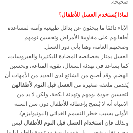
صحيحة.
لماذا
يُستخدم العسل للأطفال
؟
الآباء دائمًا ما يبحثون عن بدائل طبيعية وآمنة لمساعدة
أطفالهم على مقاومة الأمراض وتحسين نومهم
وصحتهم العامة، وهنا يأتي دور العسل.
العسل يمتاز بخصائصه المضادة للبكتيريا والفيروسات،
كما يساعد في تهدئة السعال، تقوية المناعة، وتحسين
الهضم.
وقد أصبح من الشائع لدى العديد من الأمهات أن
يُقدمن ملعقة صغيرة من
العسل قبل النوم
لأطفالهن
لتحسين جودة نومهم وتهدئة الكحة، ولكن لا بد من
الانتباه أنه لا يُنصح بإعطائه للأطفال دون سن السنة
الأولى بسبب خطر التسمم الغذائي (البوتيوليزم).
ولذلك فإن
استخدام العسل قبل النوم للأطفال
ليس
مجرد تقليد شعبي، بل هوممارسة مدعومة بالعلم إذا ما