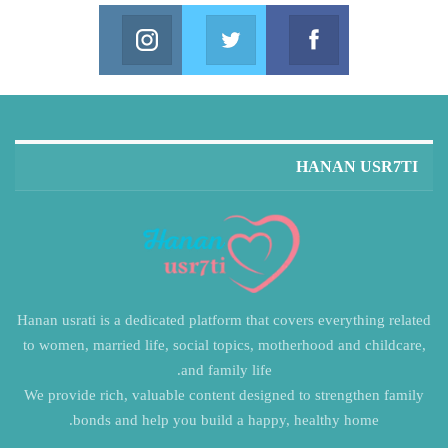
Instagram
Twitter
Facebook
in us on Instagram
Join us on Twitter
Join us on Facebook
HANAN USR7TI
Hanan usrati is a dedicated platform that covers everything related
to women, married life, social topics, motherhood and childcare,
and family life.
We provide rich, valuable content designed to strengthen family
bonds and help you build a happy, healthy home.