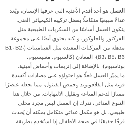
العسل
هو أحد أقدم الأغذية التي عرفها الإنسان، ويُعد
غذاءً طبيعيًا متكاملًا بفضل تركيبه الكيميائي الغني.
يتكون العسل أساسًا من السكريات الطبيعية مثل
الفركتوز والجلوكوز، ولكنه يحتوي أيضًا على مجموعة
مذهلة من المركبات المفيدة مثل الفيتامينات (B1، B2،
B3، B5، B6)، المعادن (كالسيوم، مغنيسيوم،
بوتاسيوم)، بالإضافة إلى إنزيمات وأحماض أمينية.
ما يميّز العسل فعلًا هو احتواؤه على مضادات أكسدة
قوية مثل الفلافونويد وحمض الفينول، مما يجعله عنصرًا
ممتازًا لدعم المناعة وتقليل الالتهابات.
من خلال هذا
التنوع الغذائي، ندرك إن العسل ليس مجرد محلي
طبيعي، بل هو مكمل غذائي متكامل يمكنه أن يُحدث
فرقًا حقيقيًا في صحة الأطفال إذا استُخدم بطريقة