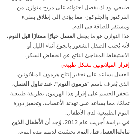
طبيعي.
وذلك بفضل احتوائه على مزيج متوازن من
الفركتوز والجلوكوز، مما يؤدي إلى إطلاق بطيء
ومستقر للطاقة في الدم.
هذا التوازن هو ما يجعل
العسل خيارًا ممتازًا قبل النوم
،
لأنه يُجنب الطفل الشعور بالجوع أثناء الليل أو
الاستيقاظ المفاجئ الناتج عن انخفاض السكر.
إفراز الميلاتونين بشكل طبيعي
العسل يساعد على تحفيز إنتاج هرمون الميلاتونين،
الذي يُعرف باسم “
هرمون النوم”.
عند تناول العسل
،
يتحفز الجسم على إفراز هذا الهرمون بطريقة طبيعية
تمامًا، مما يساعد على تهدئة الأعصاب، وتحفيز دورة
النوم الطبيعية لدى الأطفال.
في دراسة أُجريت عام 2012، وُجد أن
الأطفال الذين
تناولواالعسل قبل النوم
تحسّنت لديهم مدة النوم،