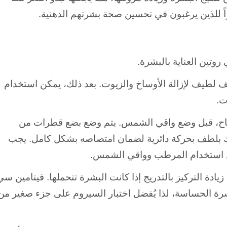
ازاً للذين يرغبون في تحسين صحة بشرتهم الدهنية.
تين العناية بالبشرة.
ف لطيف لإزالة الأوساخ والزيوت. بعد ذلك، يمكن استخدام
ت.
باح، قبل وضع واقي الشمس. يتم وضع بضع قطرات من
يك بلطف بحركة دائرية لضمان امتصاصه بشكل كامل.
يجب
بل استخدام المرطب وواقي الشمس.
دء بتركيبة منخفضة التركيز مثل 10%، ثم زيادة التركيز بالتدريج إذا كانت البشرة تتحملها. فيتامين س
 الحساسة، لذا يُفضل اختبار السيروم على جزء صغير من