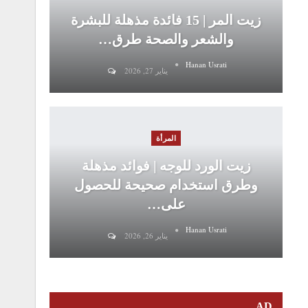
زيت المر | 15 فائدة مذهلة للبشرة
والشعر والصحة طرق…
Hanan Usrati
يناير 27, 2026
المرأة
زيت الورد للوجه | فوائد مذهلة
وطرق استخدام صحيحة للحصول
على…
Hanan Usrati
يناير 26, 2026
AD