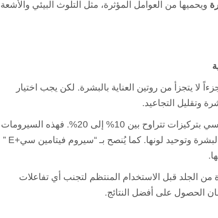
رة
ويحميها من العوامل المؤثرة، مثل التلوث البيئي والأشعة
ة
ءاً لا يتجزأ من روتين العناية بالبشرة. لكن يجب اختيار
رة وتقليل التجاعيد.
يُوصى بالبحث عن سيرومات تحتوي على فيتامين سي بتركيزات تتراوح بين 10% إلى 20%. فهذه السيرومات
تخترق البشرة بسرعة وتعمل على تقليل تصبغات البشرة وتوحيد لونها. كما يُنصح بـ “سيروم فيتامين سي+E ”
ا.
 من الجلد قبل الاستخدام المنتظم لتجنب أي تفاعلات
ان الحصول على أفضل النتائج.