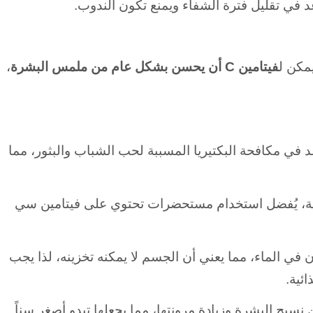
 في تقليل فترة الشفاء ويمنع تكون الندوب.
مكن ل
فيتامين C أن يحسن بشكل عام من ملمس البشرة
،
لبكتيريا تساعد في مكافحة البكتيريا المسببة لحب الشباب والبثور، مما
ية، يُفضل استخدام مستحضرات تحتوي على فيتامين سي
بان في الماء، مما يعني أن الجسم لا يمكنه تخزينه، لذا يجب
ائية.
يج البشرة وزيادة مرونتها، مما يجعلها تبدو أصغر سناً