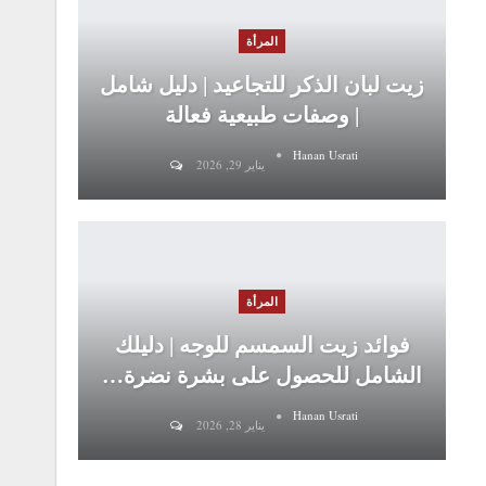
المرأة
زيت لبان الذكر للتجاعيد | دليل شامل
| وصفات طبيعية فعالة
Hanan Usrati
يناير 29, 2026
المرأة
فوائد زيت السمسم للوجه | دليلك
الشامل للحصول على بشرة نضرة…
Hanan Usrati
يناير 28, 2026