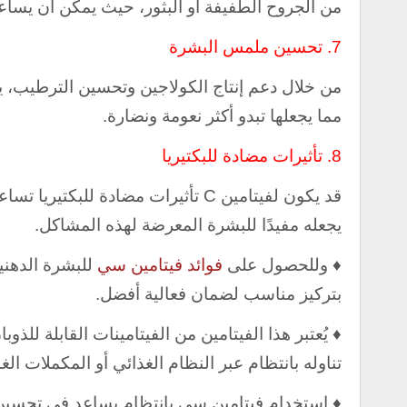
من الجروح الطفيفة أو البثور، حيث يمكن أن يساعد
7.
تحسين ملمس البشرة
من خلال دعم إنتاج الكولاجين وتحسين الترطيب، ي
مما يجعلها تبدو أكثر نعومة ونضارة.
8.
تأثيرات مضادة للبكتيريا
قد يكون لفيتامين C تأثيرات مضادة ل
يجعله مفيدًا للبشرة المعرضة لهذه المشاكل.
♦ وللحصول على
فوائد فيتامين سي
للبشرة الدهن
بتركيز مناسب لضمان فعالية أفضل.
♦ يُعتبر هذا الفيتامين من الفيتامينات القابلة للذو
تناوله بانتظام عبر النظام الغذائي أو المكملات الغذ
♦ استخدام فيتامين سي بانتظام يساعد في تحسين نس