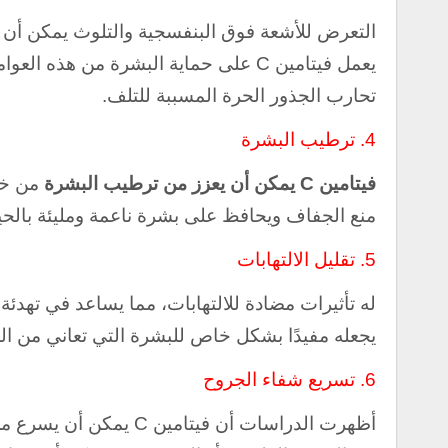
التعرض للأشعة فوق البنفسجية والتلوث يمكن أن
يعمل فيتامين C على حماية البشرة من ه
تحارب الجذور الحرة المسببة للتلف.
4.
ترطيب البشرة
فيتامين C يمكن أن يعزز من ترطيب البشرة
من خل
منع الجفاف ويحافظ على بشرة ناعمة ومليئة بالحيو
5.
تقليل الالتهابات
له تأثيرات مضادة للالتهابات، مما يساعد في تهدئة
يجعله مفيدًا بشكل خاص للبشرة التي تعاني من الح
6.
تسريع شفاء الجروح
أظهرت الدراسات أن فيتامين C يمكن أن يسرع من عملية التئام الجروح. ولذلك فهو