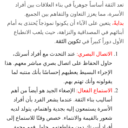
تعد الثقة أساساً جوهرياً في بناء العلاقات بين أفراد
الأسرة، مما يعزز التعاون والتفاهم بين الجميع.
بدايةً،
يتعين على الآباء أن يكونوا نموذجاً يُحتذى به أمام
أبنائهم في المصداقية والنزاهة، حيث يلعب الانطباع
الأول دوراً كبيراً في
تكوين الثقة
.
الاتصال البصري:
عند التحدث مع أفراد أسرتك،
حاول الحفاظ على اتصال بصري مباشر معهم. هذا
الإجراء البسيط يعطيهم إحساسًا بأنك منتبه لما
يقولونه وأنك تهتم بهم.
الاستماع الفعال:
الإصغاء الجيد هو أيضاً من أهم
أساليب بناء الثقة. عندما يشعر الفرد بأن أفراد
الأسرة يستمعون إليه بجدية واهتمام، يتولد لديه
شعور بالقيمة والانتماء. خصص وقتًا للاستماع إلى
أفراد أسرتك دون مقاطعتهم. حاول فهم وجهة