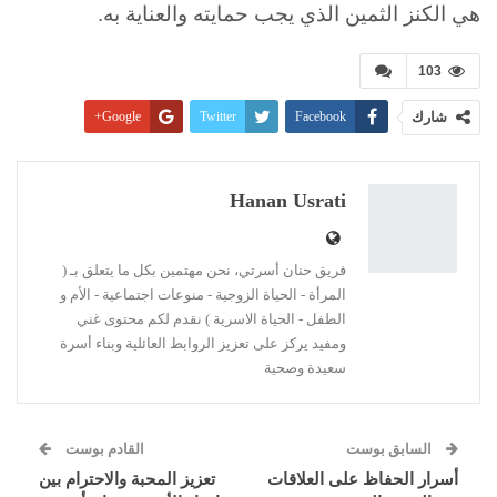
هي الكنز الثمين الذي يجب حمايته والعناية به.
103
شارك
Facebook
Twitter
Google+
Pinterest
WhatsApp
ReddIt
البريد الإلكتروني
Linkedin
طباعة
Hanan Usrati
فريق حنان أسرتي، نحن مهتمين بكل ما يتعلق بـ (
المرأة - الحياة الزوجية - منوعات اجتماعية - الأم و
الطفل - الحياة الاسرية ) نقدم لكم محتوى غني
ومفيد يركز على تعزيز الروابط العائلية وبناء أسرة
سعيدة وصحية
السابق بوست
القادم بوست
أسرار الحفاظ على العلاقات
تعزيز المحبة والاحترام بين