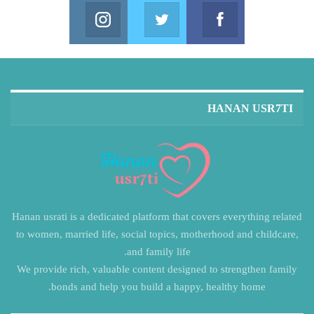
Instagram
Twitter
Facebook
in us on Instagram
Join us on Twitter
Join us on Facebook
HANAN USR7TI
Hanan usrati is a dedicated platform that covers everything related
to women, married life, social topics, motherhood and childcare,
and family life.
We provide rich, valuable content designed to strengthen family
bonds and help you build a happy, healthy home.