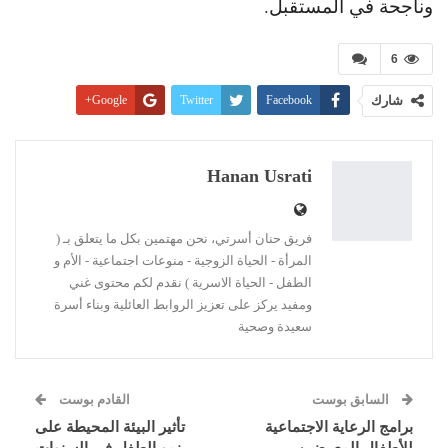
وناجحة في المستقبل.
6
شارك
Facebook
Twitter
Google+
Pinterest
WhatsApp
ReddIt
البريد الإلكتروني
Linkedin
طباعة
Hanan Usrati
فريق حنان أسرتي، نحن مهتمين بكل ما يتعلق بـ (
المرأة - الحياة الزوجية - منوعات اجتماعية - الأم و
الطفل - الحياة الاسرية ) نقدم لكم محتوى غني
ومفيد يركز على تعزيز الروابط العائلية وبناء أسرة
سعيدة وصحية
السابق بوست
القادم بوست
برامج الرعاية الاجتماعية
تأثير البيئة المحيطة على
للأطفال المعرضين
نمو الطفل في السنوات