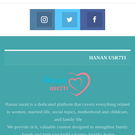
Instagram
Twitter
Facebook
in us on Instagram
Join us on Twitter
Join us on Facebook
HANAN USR7TI
Hanan usrati is a dedicated platform that covers everything related
to women, married life, social topics, motherhood and childcare,
and family life.
We provide rich, valuable content designed to strengthen family
bonds and help you build a happy, healthy home.