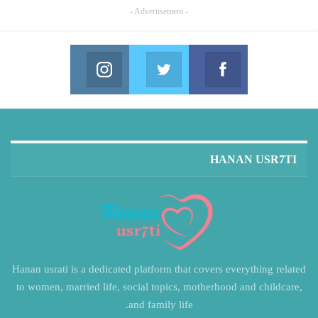
- Advertisement -
Instagram
Twitter
Facebook
in us on Instagram
Join us on Twitter
Join us on Facebook
HANAN USR7TI
Hanan usrati is a dedicated platform that covers everything related
to women, married life, social topics, motherhood and childcare,
and family life.