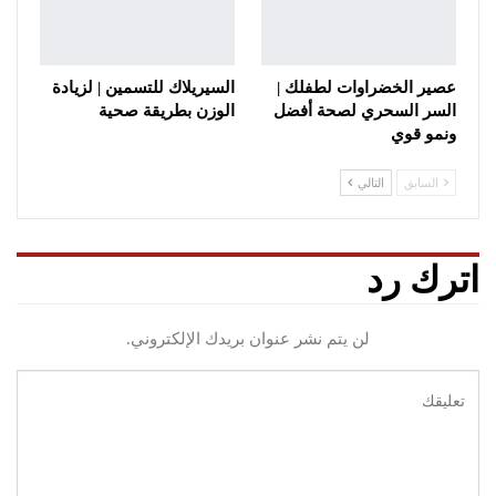
عصير الخضراوات لطفلك |
السيريلاك للتسمين | لزيادة
السر السحري لصحة أفضل
الوزن بطريقة صحية
ونمو قوي
السابق
التالي
اترك رد
لن يتم نشر عنوان بريدك الإلكتروني.