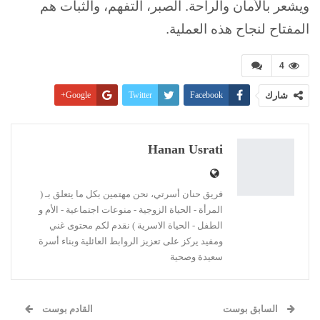
ويشعر بالأمان والراحة. الصبر، التفهم، والثبات هم
المفتاح لنجاح هذه العملية.
4
شارك
Facebook
Twitter
Google+
Pinterest
WhatsApp
ReddIt
البريد الإلكتروني
Linkedin
طباعة
Hanan Usrati
فريق حنان أسرتي، نحن مهتمين بكل ما يتعلق بـ (
المرأة - الحياة الزوجية - منوعات اجتماعية - الأم و
الطفل - الحياة الاسرية ) نقدم لكم محتوى غني
ومفيد يركز على تعزيز الروابط العائلية وبناء أسرة
سعيدة وصحية
السابق بوست
القادم بوست