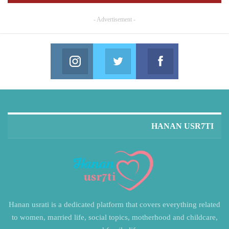
- Advertisement -
Instagram
Twitter
Facebook
in us on Instagram
Join us on Twitter
Join us on Facebook
HANAN USR7TI
Hanan usrati is a dedicated platform that covers everything related
to women, married life, social topics, motherhood and childcare,