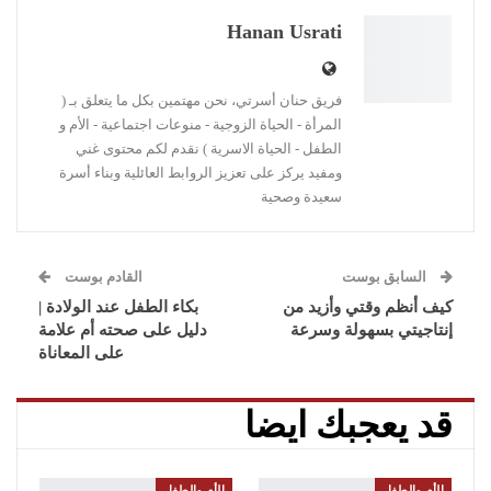
البريد الإلكتروني
Linkedin
طباعة
Hanan Usrati
فريق حنان أسرتي، نحن مهتمين بكل ما يتعلق بـ (
المرأة - الحياة الزوجية - منوعات اجتماعية - الأم و
الطفل - الحياة الاسرية ) نقدم لكم محتوى غني
ومفيد يركز على تعزيز الروابط العائلية وبناء أسرة
سعيدة وصحية
السابق بوست
القادم بوست
كيف أنظم وقتي وأزيد من
بكاء الطفل عند الولادة |
إنتاجيتي بسهولة وسرعة
دليل على صحته أم علامة
على المعاناة
قد يعجبك ايضا
الأم والطفل
الأم والطفل