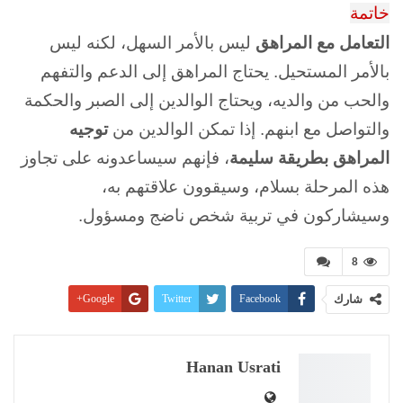
خاتمة
التعامل مع المراهق
ليس بالأمر السهل، لكنه ليس
بالأمر المستحيل. يحتاج المراهق إلى الدعم والتفهم
والحب من والديه، ويحتاج الوالدين إلى الصبر والحكمة
والتواصل مع ابنهم. إذا تمكن الوالدين من
توجيه
المراهق بطريقة سليمة
، فإنهم سيساعدونه على تجاوز
هذه المرحلة بسلام، وسيقوون علاقتهم به،
وسيشاركون في تربية شخص ناضج ومسؤول.
8
شارك
Facebook
Twitter
Google+
Pinterest
WhatsApp
ReddIt
البريد الإلكتروني
Linkedin
طباعة
Hanan Usrati