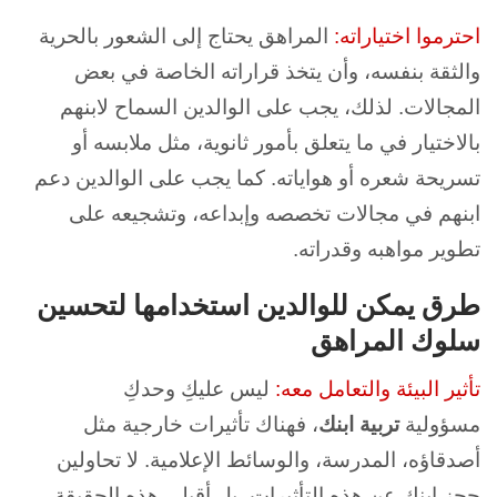
احترموا اختياراته:
المراهق يحتاج إلى الشعور بالحرية
والثقة بنفسه، وأن يتخذ قراراته الخاصة في بعض
المجالات. لذلك، يجب على الوالدين السماح لابنهم
بالاختيار في ما يتعلق بأمور ثانوية، مثل ملابسه أو
تسريحة شعره أو هواياته. كما يجب على الوالدين دعم
ابنهم في مجالات تخصصه وإبداعه، وتشجيعه على
تطوير مواهبه وقدراته.
طرق يمكن للوالدين استخدامها لتحسين
سلوك المراهق
تأثير البيئة والتعامل معه:
ليس عليكِ وحدكِ
مسؤولية
تربية ابنك
، فهناك تأثيرات خارجية مثل
أصدقاؤه، المدرسة، والوسائط الإعلامية. لا تحاولين
حجز ابنك عن هذه التأثيرات، بل أقبلي هذه الحقيقة