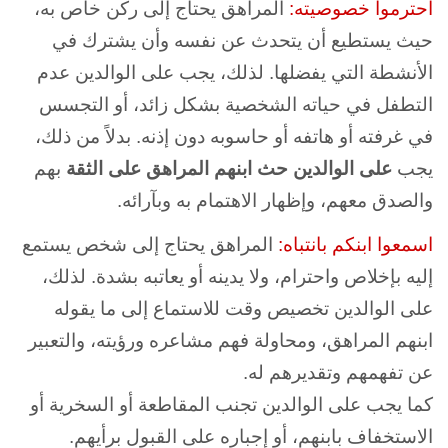
احترموا خصوصيته:
المراهق يحتاج إلى ركن خاص به،
حيث يستطيع أن يتحدث عن نفسه وأن يشترك في
الأنشطة التي يفضلها. لذلك، يجب على الوالدين عدم
التطفل في حياته الشخصية بشكل زائد، أو التجسس
في غرفته أو هاتفه أو حاسوبه دون إذنه. بدلاً من ذلك،
يجب
على الوالدين حث ابنهم المراهق على الثقة
بهم
والصدق معهم، وإظهار الاهتمام به وبآرائه.
اسمعوا ابنكم بانتباه:
المراهق يحتاج إلى شخص يستمع
إليه بإخلاص واحترام، ولا يدينه أو يعاتبه بشدة. لذلك،
على الوالدين تخصيص وقت للاستماع إلى ما يقوله
ابنهم المراهق، ومحاولة فهم مشاعره ورؤيته، والتعبير
عن تفهمهم وتقديرهم له.
كما يجب على الوالدين تجنب المقاطعة أو السخرية أو
الاستخفاف بابنهم، أو إجباره على القبول برأيهم.