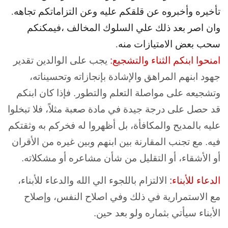
تأخيره وأخبروه عن قلقكم عليه وعن التزاماتكم تجاهه.
وان اصر بعد ذلك علي السلوك المخالف ،فيمكنكم
سحب بعض الامتيازات منه.
امنحوا ابنكم الثناء والتشجيع:
يجب على الوالدين تقدير
جهود ابنهم المراهق والإشادة بإنجازاته وتحسيناته،
وتشجيعه على مواصلة التعلم والتطور. فإذا كان ابنكم
قد حصل على درجة جيدة في مادة صعبة مثلاً، فلا تبخلوا
عليه بالمديح والمكافأة، بل أظهروا له فخركم به وثقتكم
فيه. مع تجنب المقارنة بين ابنهم وبين غيره من الأقران
أو الأشقاء، أو التقليل من شأن مشاعره أو مشكلاته.
الدعاء للأبناء:
الالتزام باللجوء الي الله والدعاء للأبناء،
مع الاستمرارية في ذلك وفي اصلاح النفس، وإصلاح
الأبناء سيأتي بثماره ولو بعد حين.