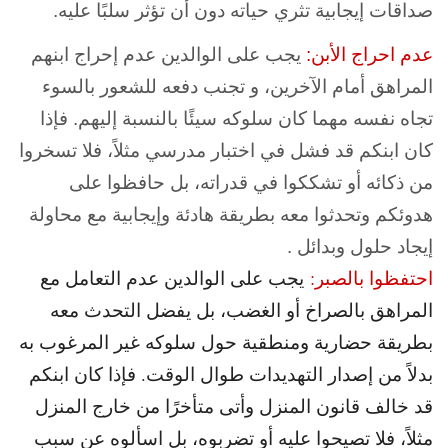
صداقات إيجابية تثري حياته دون أن تؤثر سلبًا عليه.
عدم احراج الأبن:
يجب على الوالدين عدم إحراج ابنهم
المراهق أمام الآخرين، و تجنب دفعه للشعور بالسوء
تجاه نفسه مهما كان سلوكه سيئًا بالنسبة إليهم. فإذا
كان ابنكم قد فشل في اختبار مدرسي مثلاً، فلا تسخروا
من ذكائه أو تشككوا في قدراته، بل حافظوا على
هدوئكم وتحدثوا معه بطريقة هادئة وإيجابية مع محاولة
إيجاد حلول وبدائل .
احتفظوا بالصبر:
يجب على الوالدين عدم التعامل مع
المراهق بالصراخ أو الغضب، بل يفضل التحدث معه
بطريقة حضارية ومنطقية حول سلوكه غير المرغوب به
بدلاً من إصدار التهديدات طوال الوقت. فإذا كان ابنكم
قد خالف قانون المنزل وأتى متأخرًا من خارج المنزل
مثلاً، فلا تصيحوا عليه أو تضربوه، بل اسألوه عن سبب