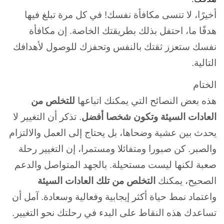
أخيرًا، لا تنسى مكافأة نفسك! في كل مرة تبلغ فيها
هدفًا ما، احتفل بذلك بطريقتك الخاصة. إن مكافأة
نفسك ستعزز ثقتك بالنفس وتحفزك للوصول لأهدافك
التالية.
الختام
هذه بعض النصائح التي يمكنك اتباعها
للتخلص من
العادات السيئة وتكون شخصا أفضل
. تذكر أن التغيير لا
يحدث بين عشية وضحاها، بل يحتاج إلى العمل والالتزام
والصبر. كن صبورا ومتفائلا ومستمرا، إن التغيير رحلة
صعبة لكنها ليست مستحيلة. بالجهد المتواصل والدعم
الصحيح، يمكنك
التخلص من تلك العادات السيئة
واعتماد نمط حياة أكثر إيجابية وفعالية وسعادة. آمل أن
تساعدك هذه النقاط على البدء في رحلتك نحو التغيير.