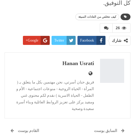
كل التوفيق.
كيف نتخلص من العادات السيئة
26
شارك
Facebook
Twitter
Google+
Pinterest
WhatsApp
ReddIt
البريد الإلكتروني
Linkedin
طباعة
Hanan Usrati
فريق حنان أسرتي، نحن مهتمين بكل ما يتعلق بـ (
المرأة - الحياة الزوجية - منوعات اجتماعية - الأم و
الطفل - الحياة الاسرية ) نقدم لكم محتوى غني
ومفيد يركز على تعزيز الروابط العائلية وبناء أسرة
سعيدة وصحية
السابق بوست
القادم بوست