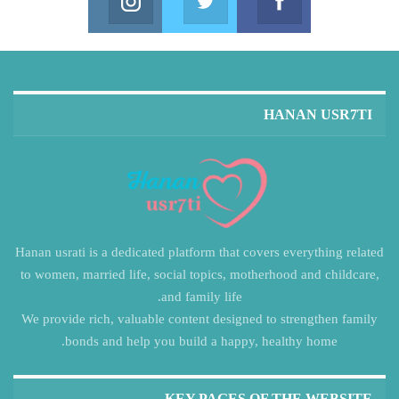
in us on Instagram
Join us on Twitter
Join us on Facebook
HANAN USR7TI
Hanan usrati is a dedicated platform that covers everything related
to women, married life, social topics, motherhood and childcare,
and family life.
We provide rich, valuable content designed to strengthen family
bonds and help you build a happy, healthy home.
KEY PAGES OF THE WEBSITE