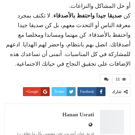
أو حل المشاكل والنزاعات.
صديقا جيدا واحتفظ بالأصدقاء
كن
. لا تكتف بمجرد
معرفة الناس أو التحدث معهم، بل كن صديقا جيدا
واحتفظ بالأصدقاء. كن مهتما ومساندا ومخلصا مع
أصدقائك. اتصل بهم بانتظام، واحضر لهم الهدايا. ادعهم
للمشاركة في كل المناسبات. أتمنى أن تساعدك هذه
الإضافات على تحقيق النجاح في حياتك الاجتماعية.
11
شارك
Facebook
Twitter
Google+
Pinterest
WhatsApp
ReddIt
البريد الإلكتروني
Linkedin
طباعة
Hanan Usrati
فريق حنان أسرتي، نحن مهتمين بكل ما يتعلق بـ (