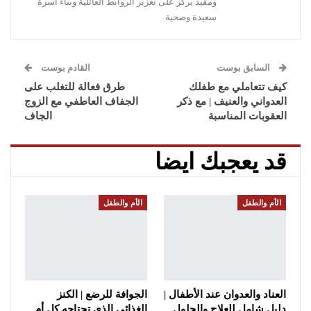
ومفيد يركز على تعزيز الروابط العائلية وبناء أسرة
سعيدة وصحية
السابق بوست
القادم بوست
كيف تتعاملي مع طفلك
طرق فعالة للتغلب على
العدواني والعنيف | مع ذكر
الجفاف العاطفي مع الزوج
العقوبات المناسبة
الجاف
قد يعجبك ايضا
الأم والطفل
الأم والطفل
العناد والعدوان عند الأطفال |
الجوافة للرضع | الكنز
دليل شامل للعلاج والحلول
الغذائي الذي تحتاجه كل أم