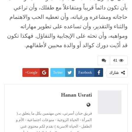
بأن تكون دائماً قريباً ومتفاعلاً مع طفلك، وأن تراعي
حاجاته ومشاعره ورغباته، وأن تعطيه الحب والاهتمام
والثناء والتقدير، وأن تساعده على تطوير مهاراته
ومواهبه، وأن تحثه على الإيجابية والتفاؤل. فهكذا تكون
قد أدّيت دورك كوالد أو والدة محبين لأطفالهم.
41
شارك
Facebook
Twitter
Google+
Pinterest
WhatsApp
ReddIt
البريد الإلكتروني
Linkedin
طباعة
Hanan Usrati
فريق حنان أسرتي، نحن مهتمين بكل ما يتعلق بـ (
المرأة - الحياة الزوجية - منوعات اجتماعية - الأم و
الطفل - الحياة الاسرية ) نقدم لكم محتوى غني