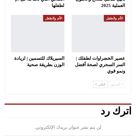
العملية 2025
لطفلها
الأم والطفل
الأم والطفل
عصير الخضراوات لطفلك |
السيريلاك للتسمين | لزيادة
السر السحري لصحة أفضل
الوزن بطريقة صحية
ونمو قوي
السابق
التالي
اترك رد
لن يتم نشر عنوان بريدك الإلكتروني.