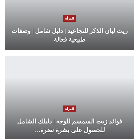
المرأة
زيت لبان الذكر للتجاعيد | دليل شامل | وصفات
طبيعية فعالة
المرأة
فوائد زيت السمسم للوجه | دليلك الشامل
للحصول على بشرة نضرة…