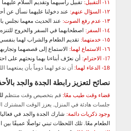
١١- التقبيل:
تقبيل رأسيهما وتقديم السلام عليهما ع
١٢- السؤال عنهم:
عند دخولنا عليهما نسأل عن أحو
١٣- عدم رفع الصوت:
عند الحديث معهما نجلس باحت
١٤- السفر:
اصطحابهما في السفر والخروج للتنزه، لي
١٥- خدمتهما:
تقديم الطعام والشراب لهما بنفسي و
١٦- الاستماع لهما:
الاستماع إلى قصصهما وتجاربهم
17- الاحترام:
أن نعرّف أبناءنا بهما ونحثهم على احت
18- الدعاء لهما:
أن ندعو لهما دوماً بأن يمتعهما ال
نصائح لتعزيز رابطة الجدة والجد بالأحف
قضاء وقت طيب معًا:
قم بتخصيص وقت منتظم
لل
جلسات هادئة في المنزل. يعزز الوقت المشترك الفر
وجود ذكريات دائمة:
شارك الجدة والجد في فعاليات 
الطعام معًا. تلك اللحظات تبني تواصلًا عميقًا بين ال