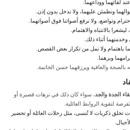
ند لقائهما ووداعهما.
الهما ونطمئن عليهما، ولا ندخل بدون إذن.
رام وتواضع، ولا نرفع أصواتنا فوق أصواتهما.
شعرا بالانتباه والاهتمام.
خدمتهما أثناء ذلك.
ا باهتمام ولا نمل من تكرار بعض القصص.
رامهما وبرهما.
له بالصحة والعافية ويرزقهما حسن الخاتمة.
اد
قاء الجدة والجد
، سواء كان ذلك في نزهات قصيرة أو
صة لتقوية الروابط العائلية.
تخلق ذكريات لا تُنسى، مثل رحلات العائلة أو تحضير
أجيال.