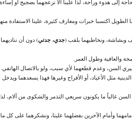
جة إلى هدوء وراحة، لذا علينا ألا نزعجهما بضجيج أو إساءة
لطويل اكتسبا خبرات ومعارف كثيرة، علينا الاستفادة منها
جدي، جدتي
 وبشاشة، ونخاطبهما بلقب (
) دون أن نناديهما
صحة والعافية وطول العمر.
يري السن، وعدم قطعهما لأي سبب، ولو بالاتصال الهاتفي.
دينية مثل الأعياد، أو الأفراح وغيرها فهذا يسعدهما ويدخل
السن غالباً ما يكونون سريعي التذمر والشكوى من آلام، لذا
امهما وأمام الآخرين بفضلهما علينا، ونشكرهما على كل ما