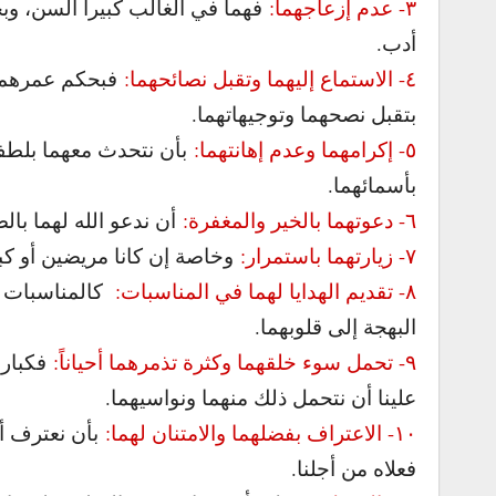
٣- عدم إزعاجهما:
فهما في الغالب كبيرا السن، وبحا
أدب.
٤- الاستماع إليهما وتقبل نصائحهما:
فبحكم عمرهما ا
بتقبل نصحهما وتوجيهاتهما.
٥- إكرامهما وعدم إهانتهما:
بأن نتحدث معهما بلطف
بأسمائهما.
٦- دعوتهما بالخير والمغفرة:
أن ندعو الله لهما بال
٧- زيارتهما باستمرار:
وخاصة إن كانا مريضين أو كب
٨- تقديم الهدايا لهما في المناسبات:
كالمناسبات ال
البهجة إلى قلوبهما.
٩- تحمل سوء خلقهما وكثرة تذمرهما أحياناً:
فكبار 
علينا أن نتحمل ذلك منهما ونواسيهما.
١٠- الاعتراف بفضلهما والامتنان لهما:
بأن نعترف أم
فعلاه من أجلنا.