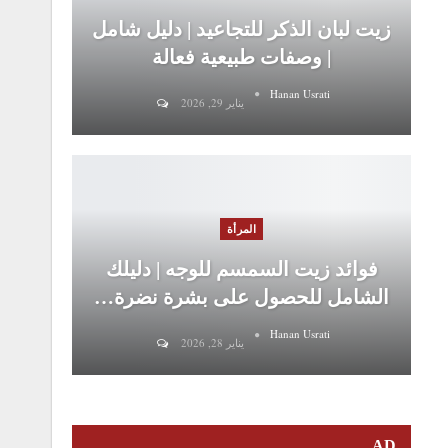
زيت لبان الذكر للتجاعيد | دليل شامل
| وصفات طبيعية فعالة
Hanan Usrati
يناير 29, 2026
المرأة
فوائد زيت السمسم للوجه | دليلك
الشامل للحصول على بشرة نضرة…
Hanan Usrati
يناير 28, 2026
AD