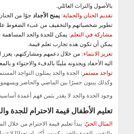
بالأصول والتراث العائلي.
يمنح الأجداد
تقديم الحنان والحماية:
جوًا من الحنان
تطوير شخصياتهم والتخفيف من عبء الضغوط علي
مشاركة في التعلم:
يمكن للجدة والجد المساهمة ف
يمكن أن تكون هذه تجارب تعلم قيمة.
تعزيز الانتماء:
من خلال دعمهم ومشاركتهم، يعزز الجد 
اليه الأحفاد ويجدونه مليئًا بالدفء والاحتواء و بالم
تواجد مستمر:
الجدة والجد يمثلون التواجد المستمر
وكذلك يبنون جسرًا بين الماضي والحاضر ويسهمون
وجود الجدة والجد لا يقدر بثمن فهم أعمدة أساسية 
تعليم الأطفال قيمة الاحترام للجدة وال
المثال الحيّ:
يبدأ تعليم قيمة الاحترام من خلال ال
والتقدير للجدة والجد، يكونون أكثر استعدادًا لاعتم