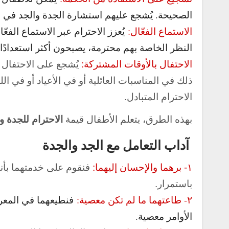
الصحيحة. يُشجع عليهم استشارة الجدة والجد في قض
الاستماع الفعّال:
يُعزز الاحترام عبر الاستماع الفع
النظر الخاصة بهم محترمة، يصبحون أكثر استعدادًا لت
الاحتفال بالأوقات المشتركة:
يُشجع على الاحتفال ب
ذلك في المناسبات العائلية أو في الأعياد أو في ا
الاحترام المتبادل.
بهذه الطرق، يتعلم الأطفال قيمة
الاحترام للجدة و
آداب التعامل مع الجد والجدة
١- برهما والإحسان إليهما:
فنقوم على خدمتهما بأنف
باستمرار.
٢- طاعتهما ما لم تكن معصية:
فنطيعهما في المعروف
الأوامر معصية.