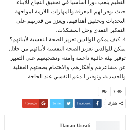
التعليم يلعب دوراً أساسياً في تحقيق النجاح للأبناء،
حيث يوفر لهم المعرفة والمهارات اللازمة لمواجهة
التحديات وتحقيق أهدافهم، ويعزز من قدرتهم على
التفكير النقدي وحل المشكلات.
4. كيف يمكن للوالدين تعزيز الصحة النفسية لأبنائهم؟
يمكن للوالدين تعزيز الصحة النفسية لأبنائهم من خلال
توفير بيئة عائلية داعمة وآمنة، وتشجيعهم على التعبير
عن مشاعرهم وأفكارهم، والاهتمام بصحتهم العقلية
والجسدية، وتوفير الدعم النفسي عند الحاجة.
7
شارك
Facebook
Twitter
Google+
Pinterest
WhatsApp
ReddIt
البريد الإلكتروني
Linkedin
طباعة
Hanan Usrati