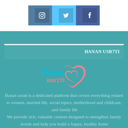
Instagram
Twitter
Facebook
in us on Instagram
Join us on Twitter
Join us on Facebook
HANAN USR7TI
Hanan usrati is a dedicated platform that covers everything related
to women, married life, social topics, motherhood and childcare,
and family life.
We provide rich, valuable content designed to strengthen family
bonds and help you build a happy, healthy home.