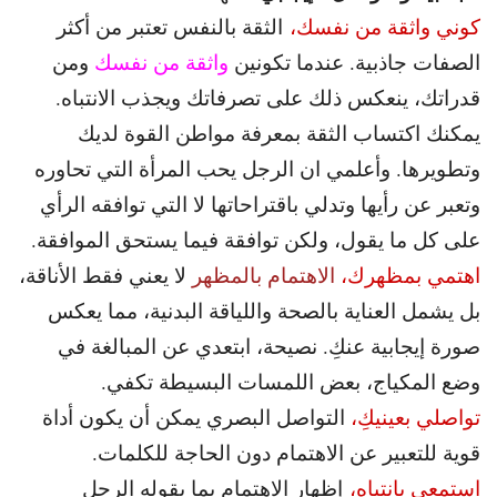
كوني واثقة من نفسك،
الثقة بالنفس تعتبر من أكثر
الصفات جاذبية. عندما تكونين
واثقة من نفسك
ومن
قدراتك، ينعكس ذلك على تصرفاتك ويجذب الانتباه.
يمكنك اكتساب الثقة بمعرفة مواطن القوة لديك
وتطويرها. وأعلمي ان الرجل يحب المرأة التي تحاوره
وتعبر عن رأيها وتدلي باقتراحاتها لا التي توافقه الرأي
على كل ما يقول، ولكن توافقة فيما يستحق الموافقة.
اهتمي بمظهرك،
الاهتمام بالمظهر
لا يعني فقط الأناقة،
بل يشمل العناية بالصحة واللياقة البدنية، مما يعكس
صورة إيجابية عنكِ. نصيحة، ابتعدي عن المبالغة في
وضع المكياج، بعض اللمسات البسيطة تكفي.
تواصلي بعينيكِ،
التواصل البصري يمكن أن يكون أداة
قوية للتعبير عن الاهتمام دون الحاجة للكلمات.
استمعي بانتباه،
إظهار الاهتمام بما يقوله الرجل