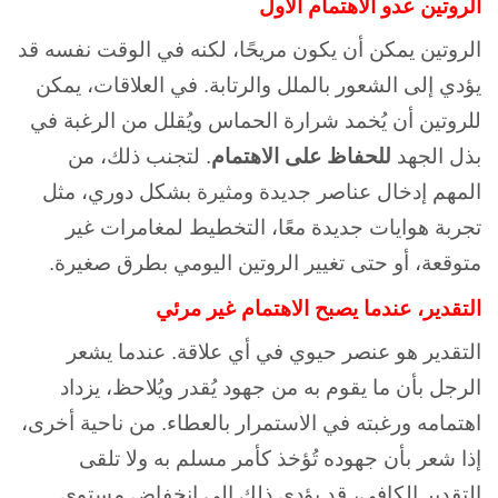
الروتين عدو الاهتمام الأول
الروتين يمكن أن يكون مريحًا، لكنه في الوقت نفسه قد
يؤدي إلى الشعور بالملل والرتابة. في العلاقات، يمكن
للروتين أن يُخمد شرارة الحماس ويُقلل من الرغبة في
بذل الجهد
للحفاظ على الاهتمام
. لتجنب ذلك، من
المهم إدخال عناصر جديدة ومثيرة بشكل دوري، مثل
تجربة هوايات جديدة معًا، التخطيط لمغامرات غير
متوقعة، أو حتى تغيير الروتين اليومي بطرق صغيرة.
التقدير، عندما يصبح الاهتمام غير مرئي
التقدير هو عنصر حيوي في أي علاقة. عندما يشعر
الرجل بأن ما يقوم به من جهود يُقدر ويُلاحظ، يزداد
اهتمامه ورغبته في الاستمرار بالعطاء. من ناحية أخرى،
إذا شعر بأن جهوده تُؤخذ كأمر مسلم به ولا تلقى
التقدير الكافي، قد يؤدي ذلك إلى انخفاض مستوى