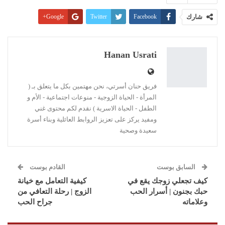
شارك
Facebook
Twitter
Google+
Pinterest
WhatsApp
ReddIt
البريد الإلكتروني
Linkedin
طباعة
Hanan Usrati
فريق حنان أسرتي، نحن مهتمين بكل ما يتعلق بـ (
المرأة - الحياة الزوجية - منوعات اجتماعية - الأم و
الطفل - الحياة الاسرية ) نقدم لكم محتوى غني
ومفيد يركز على تعزيز الروابط العائلية وبناء أسرة
سعيدة وصحية
السابق بوست
القادم بوست
كيف تجعلي زوجك يقع في
كيفية التعامل مع خيانة
حبك بجنون | أسرار الحب
الزوج | رحلة التعافي من
وعلاماته
جراح الحب