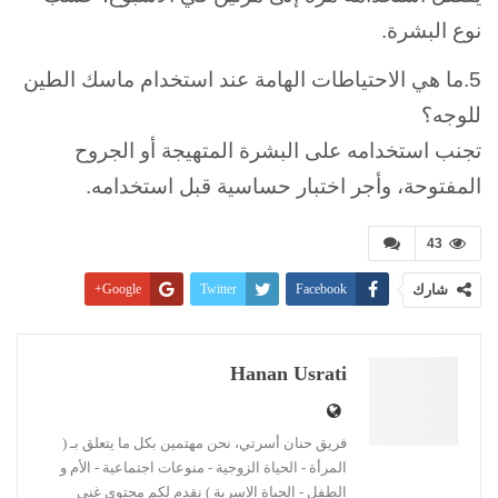
نوع البشرة.
5.ما هي الاحتياطات الهامة عند استخدام ماسك الطين
للوجه؟
تجنب استخدامه على البشرة المتهيجة أو الجروح
المفتوحة، وأجر اختبار حساسية قبل استخدامه.
43
شارك
Facebook
Twitter
Google+
Pinterest
WhatsApp
ReddIt
البريد الإلكتروني
Linkedin
طباعة
Hanan Usrati
فريق حنان أسرتي، نحن مهتمين بكل ما يتعلق بـ (
المرأة - الحياة الزوجية - منوعات اجتماعية - الأم و
الطفل - الحياة الاسرية ) نقدم لكم محتوى غني