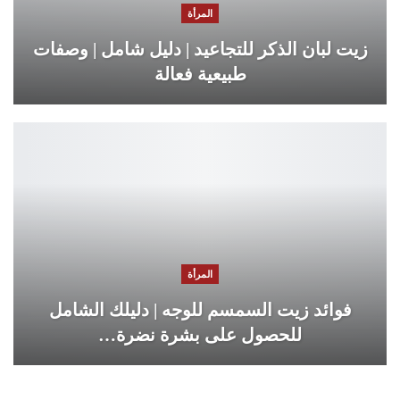
المرأة
زيت لبان الذكر للتجاعيد | دليل شامل | وصفات
طبيعية فعالة
المرأة
فوائد زيت السمسم للوجه | دليلك الشامل
للحصول على بشرة نضرة…