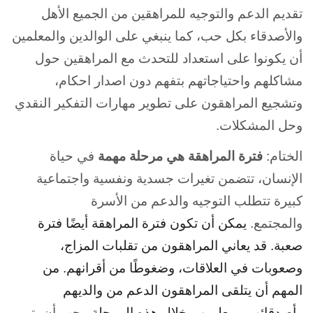
تقديم الدعم والتوجيه للمراهقين من الجميع الأهل
والأصدقاء بكل حب، كما ينبغي على الوالدين والمعلمين
أن يكونوا على استعداد للتحدث مع المراهقين حول
مشاكلهم واحتياجاتهم بتفهم دون اصدار احكام،
وتشجيع المراهقون على تطوير مهارات التفكير النقدي
وحل المشكلات.
الختام:
فترة المراهقة هي مرحلة مهمة
في حياة
الإنسان، تتضمن تغيرات جسدية ونفسية واجتماعية
كبيرة تتطلب التوجيه والدعم من الأسرة
والمجتمع.
يمكن أن تكون فترة المراهقة أيضًا فترة
صعبة. قد يعاني المراهقون من تقلبات المزاج،
وصعوبات في العلاقات، وضغوطًا من أقرانهم.
من
المهم أن يتلقى المراهقون الدعم من والديهم
وأصدقائهم ومعلميهم خلال هذه المرحلة
. يجب أن يتم